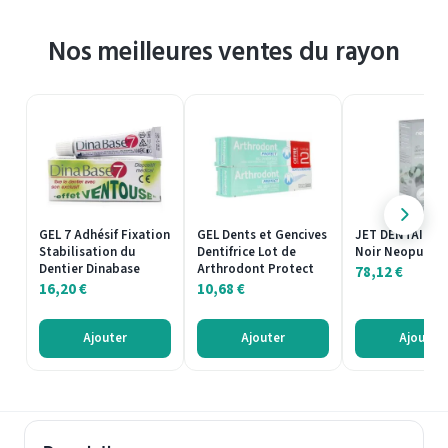
Nos meilleures ventes du rayon
GEL 7 Adhésif Fixation
GEL Dents et Gencives
JET DENTAIRE C
Stabilisation du
Dentifrice Lot de
Noir Neopulse
Dentier Dinabase
Arthrodont Protect
78,12
€
16,20
€
10,68
€
Ajouter
Ajouter
Ajouter