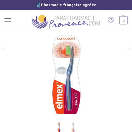
Pharmacie française agréée
0
Recherche