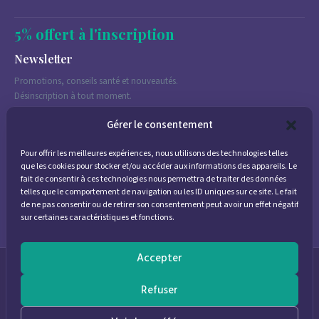
5% offert à l'inscription
Newsletter
Promotions, conseils santé et nouveautés.
Désinscription à tout moment.
Gérer le consentement
Pour offrir les meilleures expériences, nous utilisons des technologies telles
J'accepte de recevoir des emails marketing conformément à la
que les cookies pour stocker et/ou accéder aux informations des appareils. Le
politique de confidentialité
fait de consentir à ces technologies nous permettra de traiter des données
telles que le comportement de navigation ou les ID uniques sur ce site. Le fait
de ne pas consentir ou de retirer son consentement peut avoir un effet négatif
sur certaines caractéristiques et fonctions.
Accepter
© 2026
Parapharmacie Provence
— Pharmacie des Bastides
Refuser
0