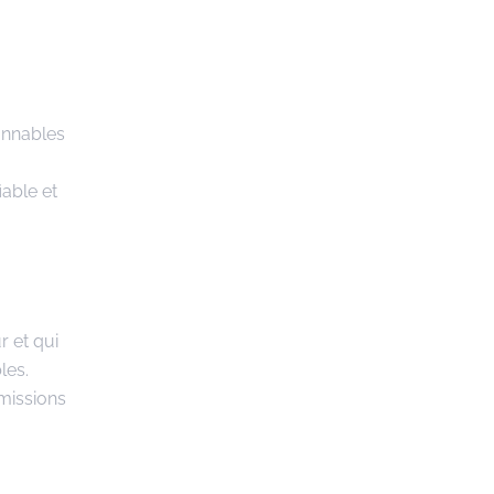
onnables
iable et
r et qui
les.
omissions