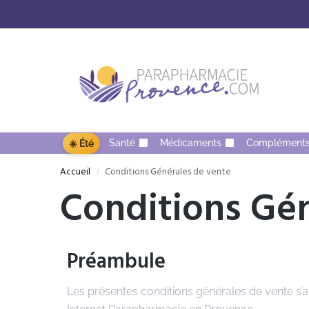
Santé
Médicaments
Complément
☀️ Été
Accueil
Conditions Générales de vente
/
Conditions Gén
Préambule
Les présentes conditions générales de vente s’ap