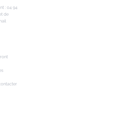
t : 04 94
et de
mail
dront
es
 contacter