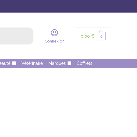
Recherche
0,00
€
0
Connexion
eauté
Vétérinaire
Marques
Coffrets