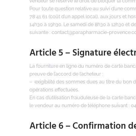
vendeur se réserve le droit de bloquer la comm
Pour toute question relative au suivi d’une com
78 41 61 (coût d’un appel local), aux jours et h
14h30 à 19h30. Le samedi de 8h30 à 12h30 et de
suivante : contact@parapharmacie-provence.c
Article 5 – Signature élec
La fourniture en ligne du numéro de carte banca
preuve de l’accord de l’acheteur :
– exigibilité des sommes dues au titre du bon 
opérations effectuées.
En cas d’utilisation frauduleuse de la carte bancai
le vendeur au numéro de téléphone suivant : 04
Article 6 – Confirmation