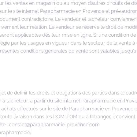
r les ventes en magasin ou au moyen d’autres circuits de dis
 sur le site internet Parapharmacie en Provence et prévaudron
document contradictoire. Le vendeur et l’acheteur conviennen
vement leur relation. Le vendeur se réserve le droit de modif
seront applicables dès leur mise en ligne. Si une condition de
e régie par les usages en vigueur dans le secteur de la vente à
 présentes conditions générales de vente sont valables jusqu’a
 de définir les droits et obligations des parties dans le cadr
à l’acheteur, à partir du site internet Parapharmacie en Prov
achats effectués sur le site de Parapharmacie en Provence et
oute livraison dans les DOM-TOM ou à l’étranger, il convient
vante : contact@parapharmacie-provence.com.
Parapharmacie.