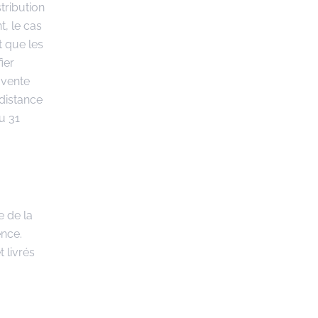
tribution
t, le cas
t que les
ier
 vente
 distance
u 31
e de la
ence.
 livrés