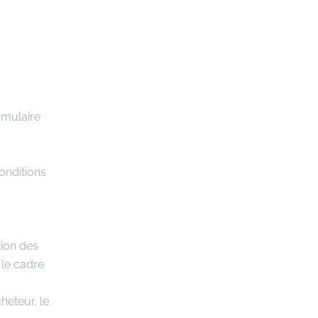
rmulaire
onditions
tion des
 le cadre
heteur, le