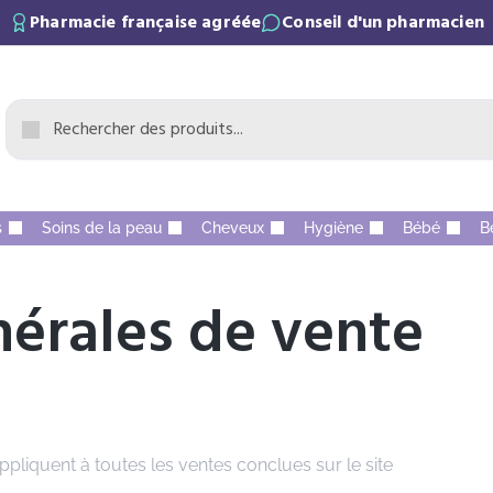
Pharmacie française agréée
Conseil d'un pharmacien
s
Soins de la peau
Cheveux
Hygiène
Bébé
B
érales de vente
pliquent à toutes les ventes conclues sur le site