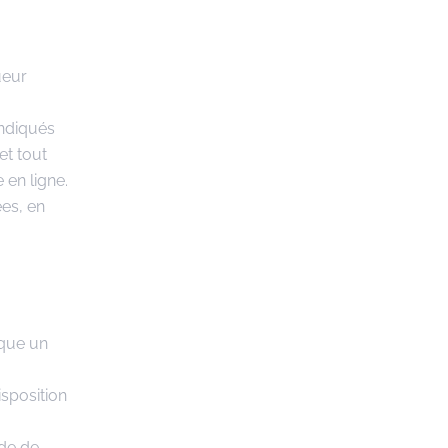
ueur
indiqués
et tout
en ligne.
es, en
ique un
sposition
ode de