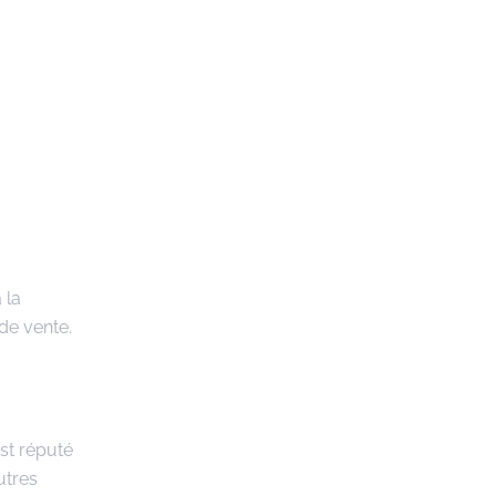
 la
de vente.
est réputé
utres