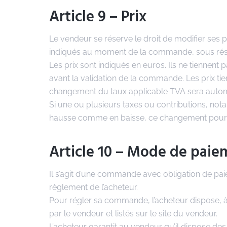
Article 9 – Prix
Le vendeur se réserve le droit de modifier ses p
indiqués au moment de la commande, sous réserv
Les prix sont indiqués en euros. Ils ne tiennent
avant la validation de la commande. Les prix t
changement du taux applicable TVA sera automat
Si une ou plusieurs taxes ou contributions, no
hausse comme en baisse, ce changement pourra 
Article 10 – Mode de paie
Il s’agit d’une commande avec obligation de pa
règlement de l’acheteur.
Pour régler sa commande, l’acheteur dispose, à
par le vendeur et listés sur le site du vendeur.
L’acheteur garantit au vendeur qu’il dispose de