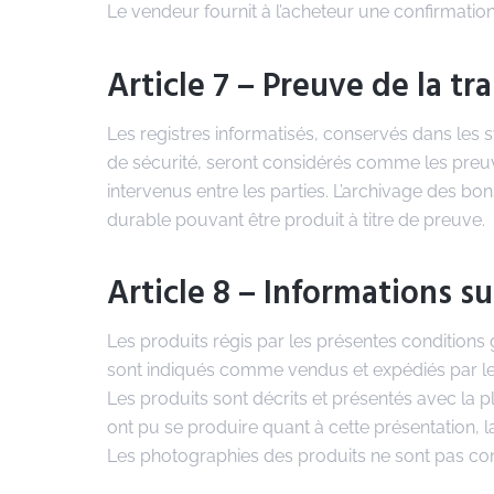
Le vendeur fournit à l’acheteur une confirmat
Article 7 – Preuve de la tr
Les registres informatisés, conservés dans les
de sécurité, seront considérés comme les pr
intervenus entre les parties. L’archivage des b
durable pouvant être produit à titre de preuve.
Article 8 – Informations su
Les produits régis par les présentes conditions g
sont indiqués comme vendus et expédiés par le v
Les produits sont décrits et présentés avec la p
ont pu se produire quant à cette présentation, 
Les photographies des produits ne sont pas con