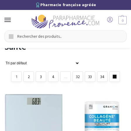
Pharmacie française agréée
0
Accueil
Santé
/
Recherche
Santé
1
2
3
4
…
32
33
34