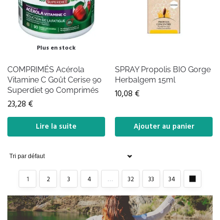
Plus en stock
COMPRIMÉS Acérola
SPRAY Propolis BIO Gorge
Vitamine C Goût Cerise 90
Herbalgem 15ml
Superdiet 90 Comprimés
10,08
€
23,28
€
Lire la suite
Ajouter au panier
1
2
3
4
…
32
33
34