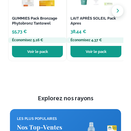
GUMMIES Pack Bronzage
LAIT APRÈS SOLEIL Pack
Phytobronz Tantowel
Apres
D
55,73
€
38,44
€
Économisez 5,16 €
Économisez 4,37 €
É
Voir le pack
Voir le pack
Explorez nos rayons
LES PLUS POPULAIRES
Nos Top-Ventes