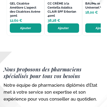
GEL Cicatrice
CC CRÈME à la
BAUME le Car
Améliore L'aspect
Centella Asiatica
Universel Vitry
des Cicatrices Avène
CLAIR SPF Erborian
18,00
€
30ml
40ml
12,60
€
38,28
€
Ajouter
Ajouter
Ajouter
Nous proposons des pharmaciens
spécialisés pour tous vos besoins
Notre équipe de pharmaciens diplômés d’État
met à votre service son expertise et son
expérience pour vous conseiller au quotidien.