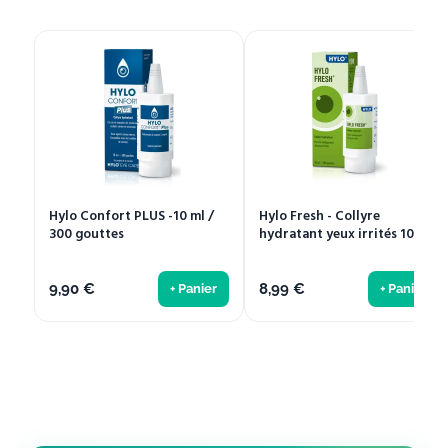
Hylo Confort PLUS -10 ml /
Hylo Fresh - Collyre
300 gouttes
hydratant yeux irrités 10ml
9,90
€
8,99
€
+ Panier
+ Panier