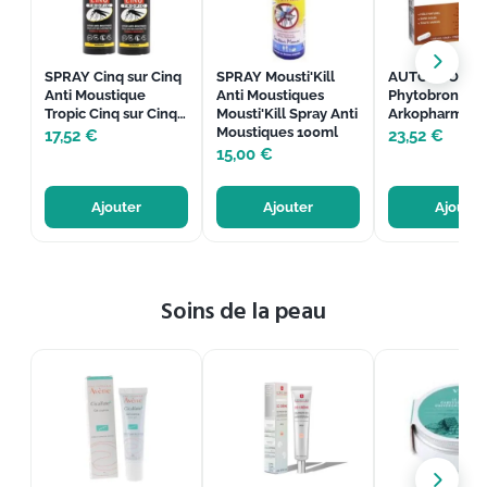
SPRAY Cinq sur Cinq
SPRAY Mousti'Kill
AUTOBRONZ
Anti Moustique
Anti Moustiques
Phytobronz
Tropic Cinq sur Cinq…
Mousti'Kill Spray Anti
Arkopharma 3
Moustiques 100ml
17,52
€
23,52
€
15,00
€
Ajouter
Ajouter
Ajouter
Soins de la peau