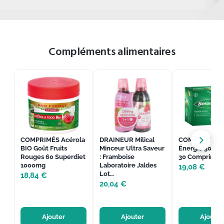
Compléments alimentaires
COMPRIMÉS Acérola
DRAINEUR Milical
COMPRIMÉS B
BIO Goût Fruits
Minceur Ultra Saveur
Énergie 30 Be
Rouges 60 Superdiet
: Framboise
30 Comprimés
1000mg
Laboratoire Jaldes
19,08
€
Lot…
18,84
€
20,04
€
Ajouter
Ajouter
Ajouter