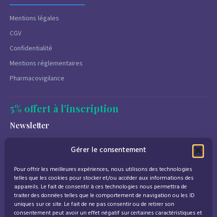
Mentions légales
CGV
Confidentialité
Mentions réglementaires
Pharmacovigilance
5% offert à l'inscription
Newsletter
Promotions, conseils santé et nouveautés.
Gérer le consentement
Désinscription à tout moment.
Pour offrir les meilleures expériences, nous utilisons des technologies
telles que les cookies pour stocker et/ou accéder aux informations des
appareils. Le fait de consentir à ces technologies nous permettra de
J'accepte de recevoir des emails marketing conformément à la
traiter des données telles que le comportement de navigation ou les ID
politique de confidentialité
uniques sur ce site. Le fait de ne pas consentir ou de retirer son
consentement peut avoir un effet négatif sur certaines caractéristiques et