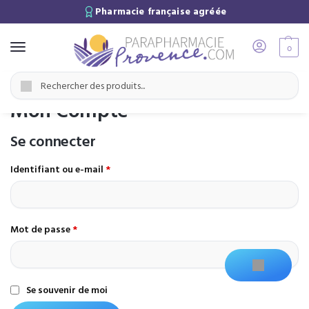
Pharmacie française agréée
0
Accueil
Mon Compte
/
Recherche
Mon Compte
Se connecter
Identifiant ou e-mail
*
Mot de passe
*
Se souvenir de moi