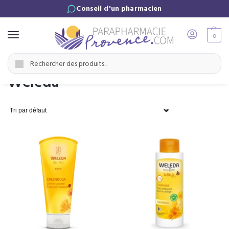
Conseil d'un pharmacien
0
Accueil
Marques
Weleda
/
/
Recherche
Weleda