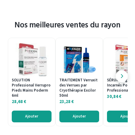
Nos meilleures ventes du rayon
SOLUTION
TRAITEMENT Verruxit
SÉRUM Ongles
Professional Verrupro
des Verrues par
Incarnés Poder
Pieds Mains Poderm
Cryothérapie Excilor
Professional 8 
6ml
50ml
30,84
€
28,68
€
23,28
€
Ajouter
Ajouter
Ajouter