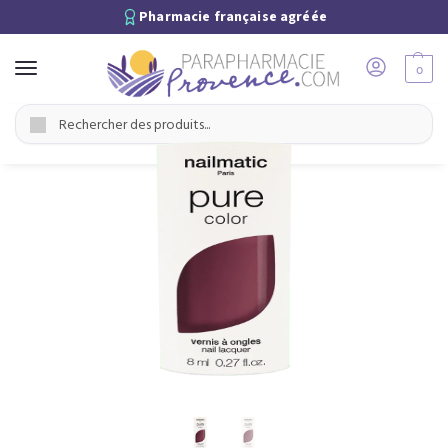
Pharmacie française agréée
0
Recherche