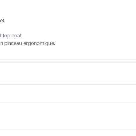
e).
t top coat.
 son pinceau ergonomique.