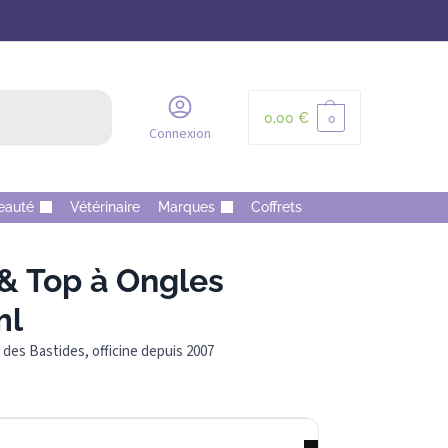
Recherche
0,00
€
0
Connexion
eauté
Vétérinaire
Marques
Coffrets
& Top à Ongles
ml
des Bastides, officine depuis 2007