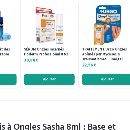
it des
SÉRUM Ongles Incarnés
TRAITEMENT Urgo Ongles
érapie
Poderm Professional 8 Ml
Abîmés par Mycoses &
Traumatismes Filmogel
30,84
€
22,56
€
Ajouter
Ajouter
s à Ongles Sasha 8ml : Base et