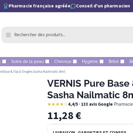
Pharmacie française agréée
Conseil d'un pharmacien
s
Soins de la peau
Cheveux
Hygiène
Bébé
B
e Base & Top à Ongles Sasha Nailmatic 8ml
VERNIS Pure Base 
Sasha Nailmatic 8
★★★★☆
4,4/5 · 133 avis Google
·
Pharmacie 
11,28
€
LIVRAISON, GARANTIES ET CONSEIL