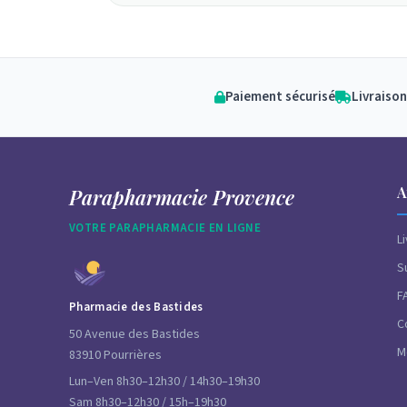
Paiement sécurisé
Livraison
A
Parapharmacie Provence
VOTRE PARAPHARMACIE EN LIGNE
L
S
F
Pharmacie des Bastides
C
50 Avenue des Bastides
M
83910 Pourrières
Lun–Ven 8h30–12h30 / 14h30–19h30
Sam 8h30–12h30 / 15h–19h30