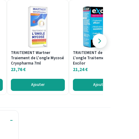
TRAITEMENT Wartner
TRAITEMENT de la Mycose de
VE
Traiement de L'ongle Mycosé
L'ongle Traitement Efficace
O
Cryopharma 7ml
Excilor
1
23,76
€
21,24
€
Ajouter
Ajouter