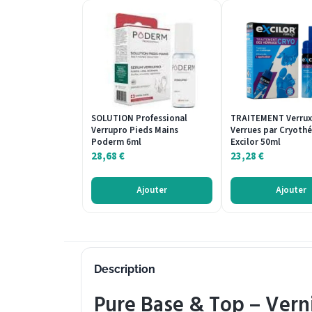
SOLUTION Professional
TRAITEMENT Verrux
Verrupro Pieds Mains
Verrues par Cryoth
Poderm 6ml
Excilor 50ml
28,68
€
23,28
€
Ajouter
Ajouter
Description
Pure Base & Top – Verni