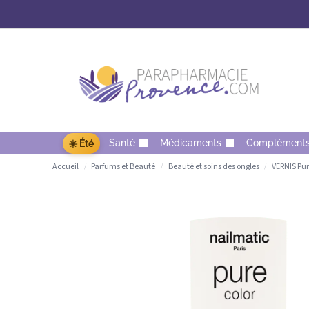
Santé
Médicaments
Complément
☀️ Été
Accueil
Parfums et Beauté
Beauté et soins des ongles
VERNIS Pur
/
/
/