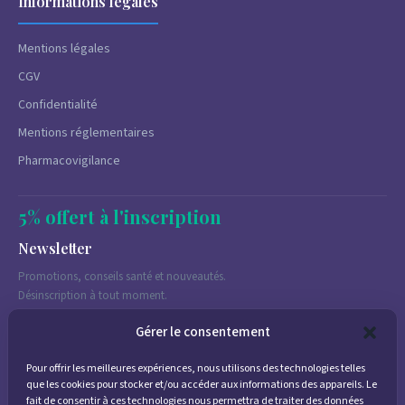
Informations légales
Mentions légales
CGV
Confidentialité
Mentions réglementaires
Pharmacovigilance
5% offert à l'inscription
Newsletter
Promotions, conseils santé et nouveautés.
Désinscription à tout moment.
Gérer le consentement
Pour offrir les meilleures expériences, nous utilisons des technologies telles
J'accepte de recevoir des emails marketing conformément à la
que les cookies pour stocker et/ou accéder aux informations des appareils. Le
politique de confidentialité
fait de consentir à ces technologies nous permettra de traiter des données