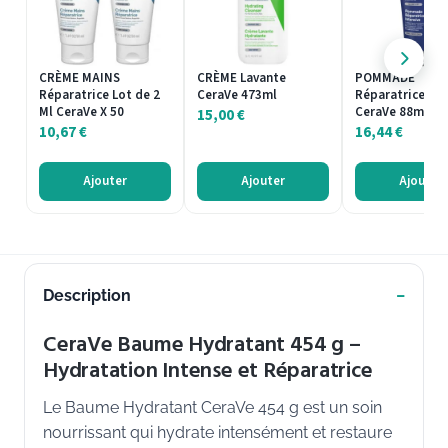
CRÈME MAINS
CRÈME Lavante
POMMADE
Réparatrice Lot de 2
CeraVe 473ml
Réparatrice Int
Ml CeraVe X 50
CeraVe 88ml
15,00
€
10,67
€
16,44
€
Ajouter
Ajouter
Ajouter
Description
CeraVe Baume Hydratant 454 g –
Hydratation Intense et Réparatrice
Le Baume Hydratant CeraVe 454 g est un soin
nourrissant qui hydrate intensément et restaure