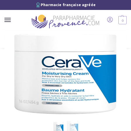
Pharmacie française agréée
0
Recherche