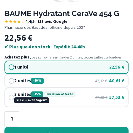
BAUME Hydratant CeraVe 454 G
★★★★☆
4,4/5 · 133 avis Google
·
Pharmacie des Bastides, officine depuis 2007
22,56
€
✔ Plus que 4 en stock · Expédié 24-48h
Achetez plus,
payez moins · remise dès 2 unités, toutes tailles confondues
1 unité
22,56
€
2 unités
40,61
€
45,12
€
-10%
3 unités
-15%
Livraison offerte
57,53
€
67,68
€
★ Le + avantageux