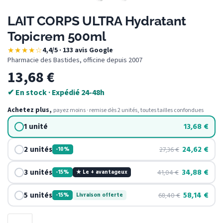
LAIT CORPS ULTRA Hydratant
Topicrem 500ml
★★★★☆
4,4/5 · 133 avis Google
·
Pharmacie des Bastides, officine depuis 2007
13,68
€
✔ En stock · Expédié 24-48h
Achetez plus,
payez moins · remise dès 2 unités, toutes tailles confondues
1 unité
13,68
€
2 unités
24,62
€
27,36
€
-10%
3 unités
34,88
€
41,04
€
-15%
★ Le + avantageux
5 unités
58,14
€
68,40
€
-15%
Livraison offerte