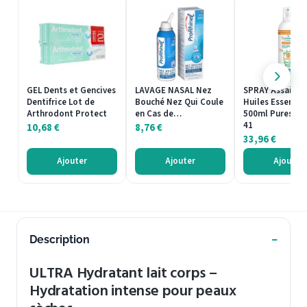
GEL Dents et Gencives
LAVAGE NASAL Nez
SPRAY Assainis
Dentifrice Lot de
Bouché Nez Qui Coule
Huiles Essentie
Arthrodont Protect
en Cas de…
500ml Puressent
41
10,68
€
8,76
€
33,96
€
Ajouter
Ajouter
Ajouter
Description
ULTRA Hydratant lait corps –
Hydratation intense pour peaux