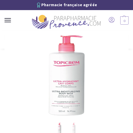
Pharmacie française agréée
0
Recherche