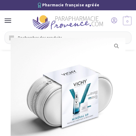
Pharmacie française agréée
0
Recherche