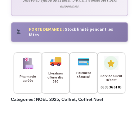
Offre valable jusqu'au 31 décembre, dans la limite des stocks
disponibles.
FORTE DEMANDE :
Stock limité pendant les
⏳
fêtes
Paiement
Livraison
Service Client
Pharmacie
sécurisé
offerte dès
Réactif
agréée
59€
06 35 36 61 05
Categories:
NOEL 2025
,
Coffret
,
Coffret Noël