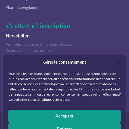
Pharmacovigilance
5% offert à l'inscription
Newsletter
Promotions, conseils santé et nouveautés.
Désinscription à tout moment.
Gérer le consentement
Pour offrir les meilleures expériences, nous utilisons des technologies telles
J'accepte de recevoir des emails marketing conformément à la
que les cookies pour stocker et/ou accéder aux informations des appareils. Le
politique de confidentialité
fait de consentir à ces technologies nous permettra de traiter des données
telles que le comportement de navigation ou les ID uniques sur ce site. Le fait
de ne pas consentir ou de retirer son consentement peut avoir un effet négatif
sur certaines caractéristiques et fonctions.
Accepter
© 2026
Parapharmacie Provence
— Pharmacie des Bastides