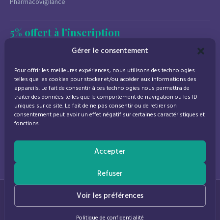
Pharmacovigilance
5% offert à l'inscription
Newsletter
Gérer le consentement
Promotions, conseils santé et nouveautés.
Pour offrir les meilleures expériences, nous utilisons des technologies
Désinscription à tout moment.
telles que les cookies pour stocker et/ou accéder aux informations des
appareils. Le fait de consentir à ces technologies nous permettra de
traiter des données telles que le comportement de navigation ou les ID
uniques sur ce site. Le fait de ne pas consentir ou de retirer son
consentement peut avoir un effet négatif sur certaines caractéristiques et
J'accepte de recevoir des emails marketing conformément à la
fonctions.
politique de confidentialité
Accepter
Refuser
© 2026
Parapharmacie Provence
— Pharmacie des Bastides
0
Voir les préférences
Politique de confidentialité