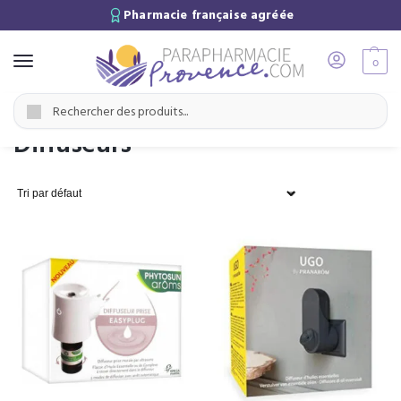
Pharmacie française agréée
0
Accueil
Médecine naturelle
Diffuseurs
/
/
Recherche
Diffuseurs