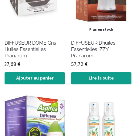
Plus en stock
DIFFUSEUR DOME Gris
DIFFUSEUR D’huiles
Huiles Essentielles
Essentielles IZZY
Pranarom
Pranarom
37,68
€
57,72
€
Ajouter au panier
Lire la suite