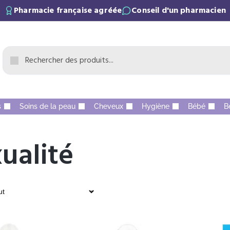
Pharmacie française agréée
Conseil d'un pharmacien
s
Soins de la peau
Cheveux
Hygiène
Bébé
B
ualité