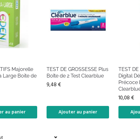
IFS Majorelle
TEST DE GROSSESSE Plus
TEST DE
 Large Boite de
Boîte de 2 Test Clearblue
Digital Dé
Précoce B
9,48
€
Clearblu
10,08
€
er au panier
Ajouter au panier
Ajou