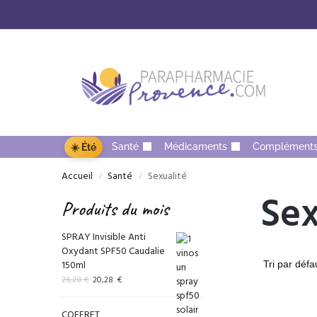
Santé
Médicaments
Complément
☀️ Été
Accueil
Santé
Sexualité
/
/
Sex
Produits du mois
SPRAY Invisible Anti
Oxydant SPF50 Caudalie
150ml
26,28
€
20,28
€
COFFRET