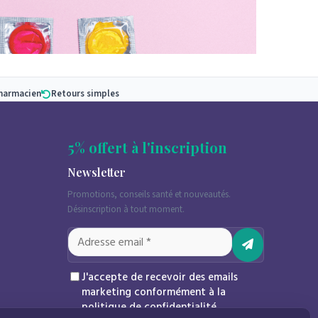
pharmacien
Retours simples
5% offert à l'inscription
nibles, les différentes marques et types de
Newsletter
ge de plaisir pendants vos rapports. Nous
Promotions, conseils santé et nouveautés.
re. C’est pourquoi nous proposons ci-dessous les
Désinscription à tout moment.
J'accepte de recevoir des emails
marketing conformément à la
politique de confidentialité