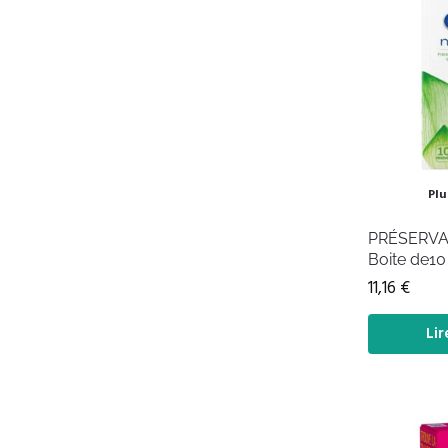
Plu
PRÉSERVAT
Boite de10
11,16
€
Lir