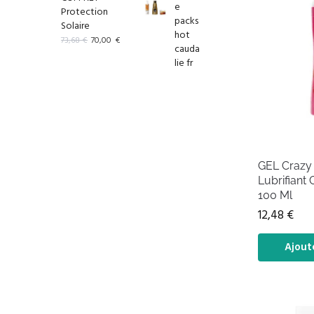
Protection
Solaire
73,68
€
70,00
€
GEL Crazy
Lubrifiant
100 Ml
12,48
€
Ajout