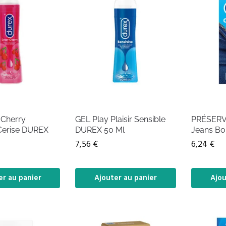
 Cherry
GEL Play Plaisir Sensible
PRÉSERVA
 Cerise DUREX
DUREX 50 Ml
Jeans Boi
7,56
€
6,24
€
er au panier
Ajouter au panier
Ajou