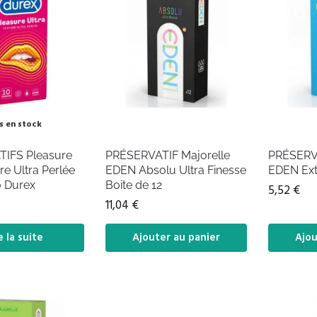
s en stock
IFS Pleasure
PRÉSERVATIF Majorelle
PRÉSERVA
re Ultra Perlée
EDEN Absolu Ultra Finesse
EDEN Extr
0 Durex
Boite de 12
5,52
€
11,04
€
e la suite
Ajouter au panier
Ajou