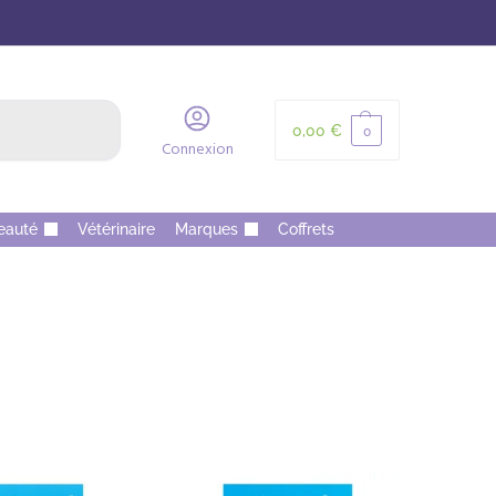
Recherche
0,00
€
0
Connexion
eauté
Vétérinaire
Marques
Coffrets