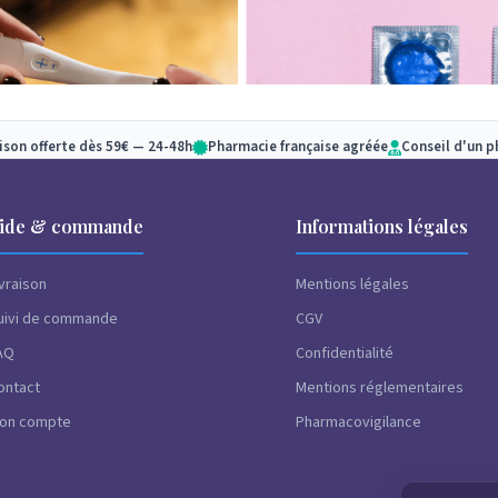
aison offerte dès 59€ — 24-48h
Pharmacie française agréée
Conseil d'un 
ide & commande
Informations légales
dans la catégorie SEXUALITÉ tous nos tests de grossesse dispo
ivraison
Mentions légales
fs mais également quelques accessoires pour prendre d’avanta
u’il est important de se protéger et protéger son/sa partenai
uivi de commande
CGV
solutions pour vous.
AQ
Confidentialité
ontact
Mentions réglementaires
on compte
Pharmacovigilance