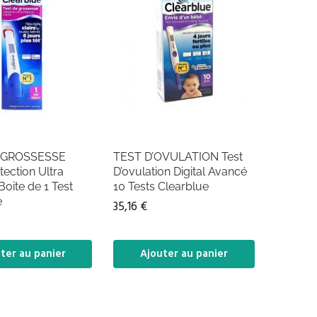
 GROSSESSE
TEST D’OVULATION Test
tection Ultra
D’ovulation Digital Avancé
oite de 1 Test
10 Tests Clearblue
e
35,16
€
ter au panier
Ajouter au panier