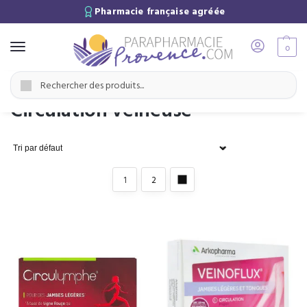
Pharmacie française agréée
0
Accueil
Santé
Circulation veineuse
/
/
Recherche
Circulation veineuse
1
2