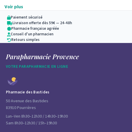
Voir plus
Paiement sécurisé
Livraison offerte dès 59€ — 24-48h
Pharmacie française agréée
Conseil d'un pharmacien
Retours simples
Chevilles gonflées, jambes lourdes, varices… les
Parapharmacie Provence
problèmes impactant la circulation veineuse touchent
plus d’une dizaine de million de Français.
VOTRE PARAPHARMACIE EN LIGNE
Quelle que soit leur forme galénique (comprimé, gélule,
ampoule…), ces solutions protègeront vos cellules
Pharmacie des Bastides
endothéliales favorisant la circulation sanguine.
50 Avenue des Bastides
83910 Pourrières
Lun–Ven 8h30–12h30 / 14h30–19h30
Sam 8h30–12h30 / 15h–19h30