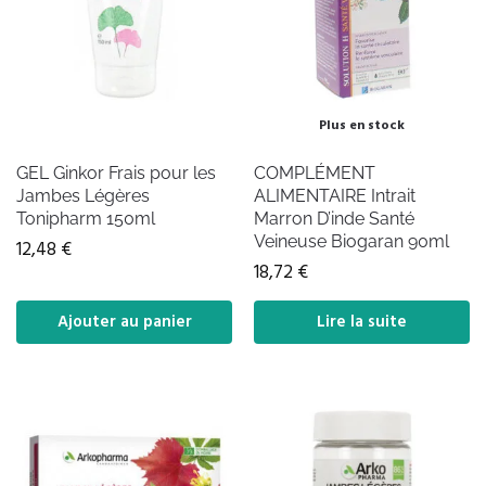
Plus en stock
GEL Ginkor Frais pour les
COMPLÉMENT
Jambes Légères
ALIMENTAIRE Intrait
Tonipharm 150ml
Marron D’inde Santé
Veineuse Biogaran 90ml
12,48
€
18,72
€
Ajouter au panier
Lire la suite