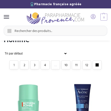
Pharmacie française agréée
0
Accueil
Homme
/
Recherche
Homme
1
2
3
4
…
10
11
12