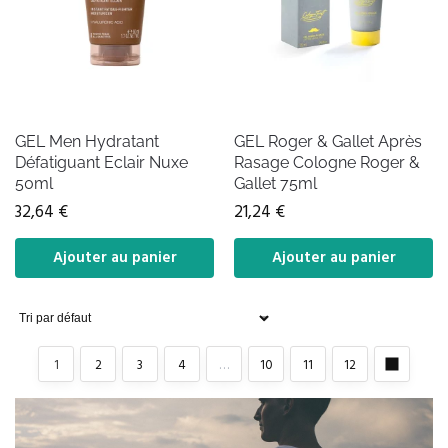
GEL Men Hydratant
GEL Roger & Gallet Après
Défatiguant Eclair Nuxe
Rasage Cologne Roger &
50ml
Gallet 75ml
32,64
€
21,24
€
Ajouter au panier
Ajouter au panier
1
2
3
4
…
10
11
12