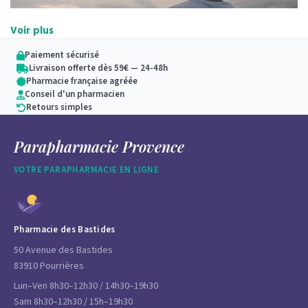
Voir plus
Paiement sécurisé
Livraison offerte dès 59€ — 24-48h
Pharmacie française agréée
Conseil d'un pharmacien
Retours simples
Une rubrique consacrée essentiellement aux
hommes
,
Parapharmacie Provence
avec : des produits pour le
rasage
, pour l’
hygiène et le
soin du corps
et pour les
cheveux
. Mais aussi des
VOTRE PARAPHARMACIE EN LIGNE
remèdes pour
perdre du poids
.
Pharmacie des Bastides
50 Avenue des Bastides
83910 Pourrières
Lun–Ven 8h30–12h30 / 14h30–19h30
Sam 8h30–12h30 / 15h–19h30