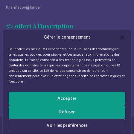
Pharmacovigilance
5% offert à l'inscription
Newsletter
Gérer le consentement
Promotions, conseils santé et nouveautés.
Pour offrir les meilleures expériences, nous utilisons des technologies
Désinscription à tout moment.
telles que les cookies pour stocker et/ou accéder aux informations des
appareils. Le fait de consentir à ces technologies nous permettra de
traiter des données telles que le comportement de navigation ou les ID
uniques sur ce site. Le fait de ne pas consentir ou de retirer son
consentement peut avoir un effet négatif sur certaines caractéristiques et
J'accepte de recevoir des emails marketing conformément à la
fonctions.
politique de confidentialité
Accepter
Refuser
© 2026
Parapharmacie Provence
— Pharmacie des Bastides
0
Voir les préférences