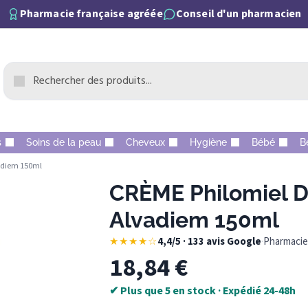
Pharmacie française agréée
Conseil d'un pharmacien
s
Soins de la peau
Cheveux
Hygiène
Bébé
B
adiem 150ml
CRÈME Philomiel D
Alvadiem 150ml
★★★★☆
4,4/5 · 133 avis Google
·
Pharmacie 
18,84
€
✔ Plus que 5 en stock · Expédié 24-48h