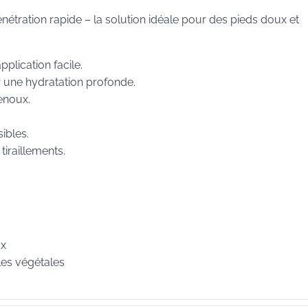
nétration rapide – la solution idéale pour des pieds doux et
plication facile.
r une hydratation profonde.
enoux.
ibles.
tiraillements.
ux
iles végétales