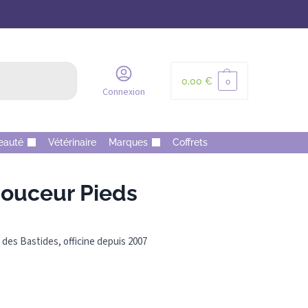
Recherche
0,00
€
0
Connexion
eauté
Vétérinaire
Marques
Coffrets
ouceur Pieds
des Bastides, officine depuis 2007