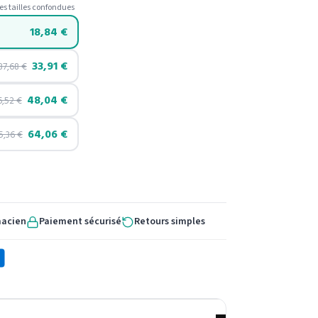
es tailles confondues
18,84
€
33,91
€
37,68
€
48,04
€
6,52
€
64,06
€
5,36
€
macien
Paiement sécurisé
Retours simples
X