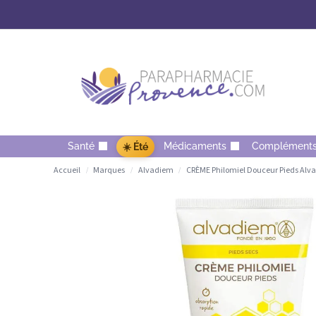
Santé
Médicaments
Complément
☀️ Été
Accueil
Marques
Alvadiem
CRÈME Philomiel Douceur Pieds Alv
/
/
/