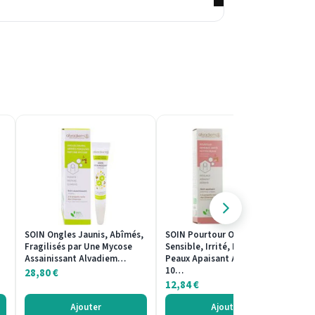
SOIN Ongles Jaunis, Abîmés,
SOIN Pourtour Ongle
SO
Fragilisés par Une Mycose
Sensible, Irrité, Petites
Dé
Assainissant Alvadiem…
Peaux Apaisant Alvadiem
Ké
10…
28,80
€
1
12,84
€
Ajouter
Ajouter