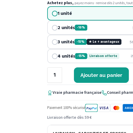
Achetez plus,
payez moins · remise dès 2 unités, tout
1 unité
2 unités
-10%
3 unités
5
-15%
★ Le + avantageux
4 unités
7
-15%
Livraison offerte
Ajouter au panier
Vraie pharmacie française
Conseil phar
Paiement 100% sécurisé
VISA
Pay
Pal
AME
Livraison offerte dès 59 €