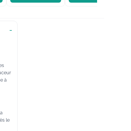
es
ouceur
se à
la
ès le