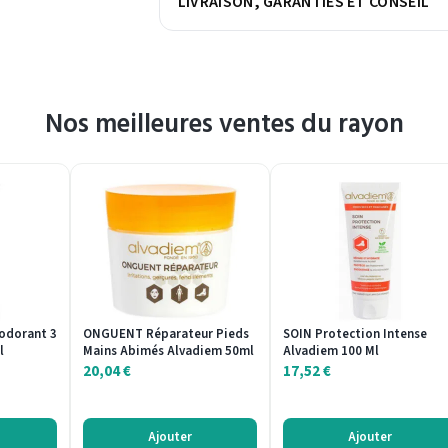
LIVRAISON, GARANTIES ET CONSEIL
Nos meilleures ventes du rayon
odorant 3
ONGUENT Réparateur Pieds
SOIN Protection Intense
l
Mains Abimés Alvadiem 50ml
Alvadiem 100 Ml
20,04
€
17,52
€
Ajouter
Ajouter