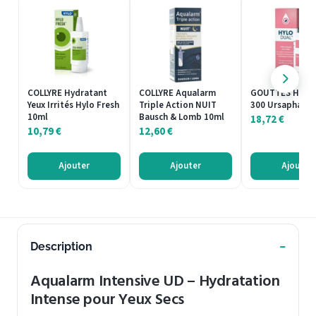
COLLYRE Hydratant
COLLYRE Aqualarm
GOUTTES Hylo 
Yeux Irrités Hylo Fresh
Triple Action NUIT
300 Ursapharm
10ml
Bausch & Lomb 10ml
18,72
€
10,79
€
12,60
€
Ajouter
Ajouter
Ajouter
Description
Aqualarm Intensive UD – Hydratation
Intense pour Yeux Secs