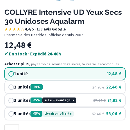
COLLYRE Intensive UD Yeux Secs
30 Unidoses Aqualarm
★★★★☆
4,4/5 · 133 avis Google
·
Pharmacie des Bastides, officine depuis 2007
12,48
€
✔ En stock · Expédié 24-48h
Achetez plus,
payez moins · remise dès 2 unités, toutes tailles confondues
1 unité
12,48
€
2 unités
22,46
€
24,96
€
-10%
3 unités
31,82
€
37,44
€
-15%
★ Le + avantageux
5 unités
53,04
€
62,40
€
-15%
Livraison offerte