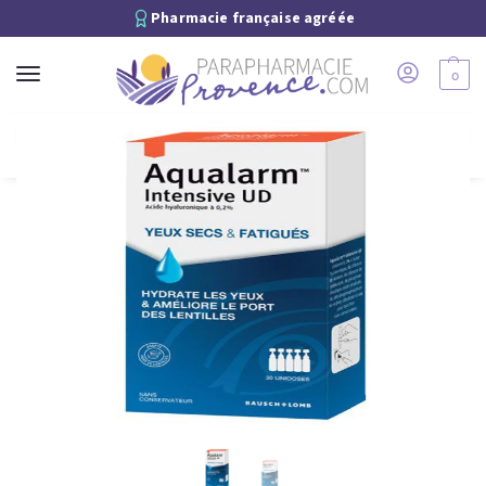
Pharmacie française agréée
0
Recherche