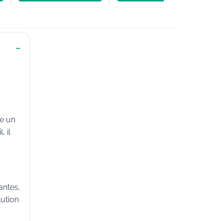
se un
 il
antes,
lution