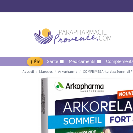
Santé
Médicaments
Complément
☀️ Été
Accueil
Marques
Arkopharma
COMPRIMÉS Arkorelax Sommeil F
/
/
/