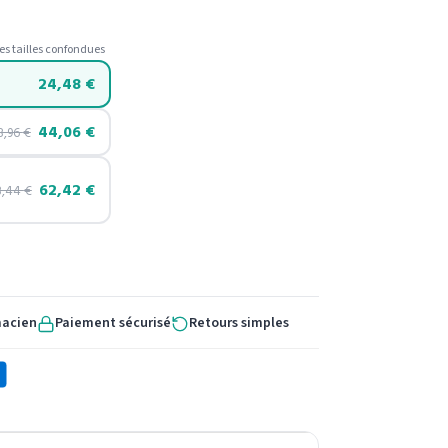
es tailles confondues
24,48
€
44,06
€
8,96
€
62,42
€
3,44
€
macien
Paiement sécurisé
Retours simples
X