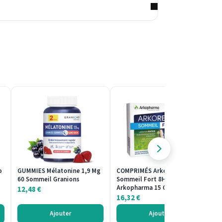
o
GUMMIES Mélatonine 1,9 Mg
COMPRIMÉS Arkorelax
C
60 Sommeil Granions
Sommeil Fort 8H 15
So
Arkopharma 15 Comprimés
C
12,48
€
16,32
€
1
Ajouter
Ajouter