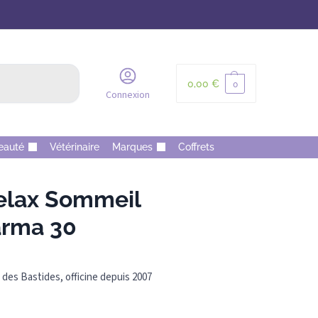
Recherche
0,00
€
0
Connexion
eauté
Vétérinaire
Marques
Coffrets
lax Sommeil
arma 30
des Bastides, officine depuis 2007