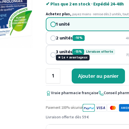
✔ Plus que 2 en stock · Expédié 24-48h
Achetez plus,
payez moins · remise dès 2 unités, tout
1 unité
2 unités
4
-10%
3 unités
-15%
Livraison offerte
7
★ Le + avantageux
Ajouter au panier
Vraie pharmacie française
Conseil phar
Paiement 100% sécurisé
VISA
Pay
Pal
AME
Livraison offerte dès 59 €