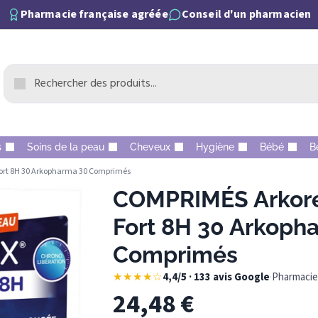
Pharmacie française agréée
Conseil d'un pharmacien
s
Soins de la peau
Cheveux
Hygiène
Bébé
B
ort 8H 30 Arkopharma 30 Comprimés
COMPRIMÉS Arkore
Fort 8H 30 Arkoph
Comprimés
★★★★☆
4,4/5 · 133 avis Google
·
Pharmacie 
24,48
€