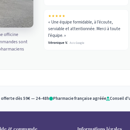
★★★★★
« Une équipe formidable, à l’écoute,
serviable et attentionnée. Merci à toute
ne officine
l’équipe. »
ommandes sont
Véronique V.
Avis Google
 pharmaciens
 offerte dès 59€ — 24-48h
Pharmacie française agréée
Conseil d'
ide & commande
Informations légales