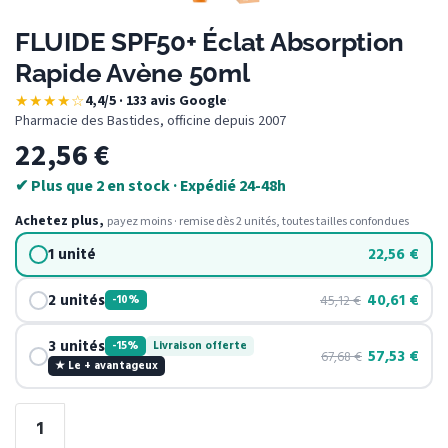
FLUIDE SPF50+ Éclat Absorption
Rapide Avène 50ml
★★★★☆
4,4/5 · 133 avis Google
·
Pharmacie des Bastides, officine depuis 2007
22,56
€
✔ Plus que 2 en stock · Expédié 24-48h
Achetez plus,
payez moins · remise dès 2 unités, toutes tailles confondues
1 unité
22,56
€
2 unités
40,61
€
45,12
€
-10%
3 unités
-15%
Livraison offerte
57,53
€
67,68
€
★ Le + avantageux