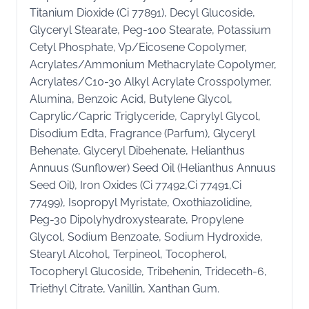
Titanium Dioxide (Ci 77891), Decyl Glucoside,
Glyceryl Stearate, Peg-100 Stearate, Potassium
Cetyl Phosphate, Vp/Eicosene Copolymer,
Acrylates/Ammonium Methacrylate Copolymer,
Acrylates/C10-30 Alkyl Acrylate Crosspolymer,
Alumina, Benzoic Acid, Butylene Glycol,
Caprylic/Capric Triglyceride, Caprylyl Glycol,
Disodium Edta, Fragrance (Parfum), Glyceryl
Behenate, Glyceryl Dibehenate, Helianthus
Annuus (Sunflower) Seed Oil (Helianthus Annuus
Seed Oil), Iron Oxides (Ci 77492,Ci 77491,Ci
77499), Isopropyl Myristate, Oxothiazolidine,
Peg-30 Dipolyhydroxystearate, Propylene
Glycol, Sodium Benzoate, Sodium Hydroxide,
Stearyl Alcohol, Terpineol, Tocopherol,
Tocopheryl Glucoside, Tribehenin, Trideceth-6,
Triethyl Citrate, Vanillin, Xanthan Gum.