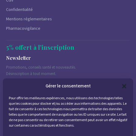
CGV
Confidentialité
Mentions réglementaires
Pharmacovigilance
5% offert à l'inscription
Newsletter
Promotions, conseils santé et nouveautés.
Désinscription à tout moment.
Gérer le consentement
Pour offrir les meilleures expériences, nous utilisons des technologies telles
J'accepte de recevoir des emails marketing conformément à la
que les cookies pour stocker et/ou accéder aux informations des appareils. Le
politique de confidentialité
fait de consentir à ces technologies nous permettra de traiter des données
telles que le comportement de navigation ou les ID uniques sur ce site. Le fait
de ne pas consentir ou de retirer son consentement peut avoir un effet négatif
sur certaines caractéristiques et fonctions.