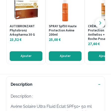
AUTOBRONZANT
SPRAY Spf50 Haute
CRÈME SOLAIRE
Phytobronz
Protection Avène
Protection Sola
Arkopharma 30 G
200ml
Anthelios + SPF
Roche-Posay 2
23,52
€
25,08
€
27,60
€
Ajouter
Ajouter
Ajouter
Description
Description :
Avène Solaire Ultra Fluid Éclat SPF50+ 50 ml