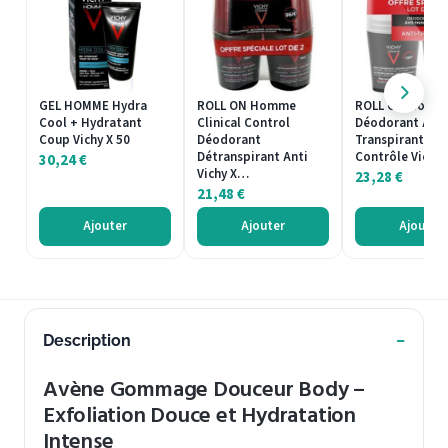
GEL HOMME Hydra
ROLL ON Homme
ROLL ON Homm
Cool + Hydratant
Clinical Control
Déodorant Anti
Coup Vichy X 50
Déodorant
Transpirant 72
Détranspirant Anti
Contrôle Vichy
30,24
€
Vichy X…
23,28
€
21,48
€
Ajouter
Ajouter
Ajouter
Description
Avène Gommage Douceur Body –
Exfoliation Douce et Hydratation
Intense