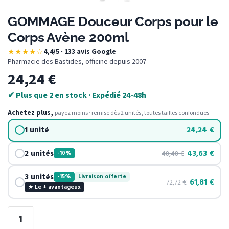
GOMMAGE Douceur Corps pour le
Corps Avène 200ml
★★★★☆
4,4/5 · 133 avis Google
·
Pharmacie des Bastides, officine depuis 2007
24,24
€
✔ Plus que 2 en stock · Expédié 24-48h
Achetez plus,
payez moins · remise dès 2 unités, toutes tailles confondues
1 unité
24,24
€
2 unités
43,63
€
48,48
€
-10%
3 unités
-15%
Livraison offerte
61,81
€
72,72
€
★ Le + avantageux