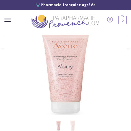
Pharmacie française agréée
0
Recherche