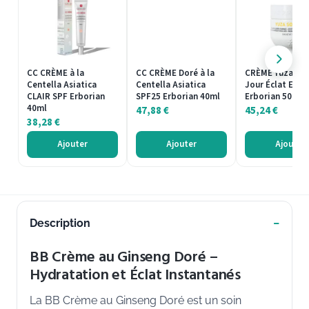
CC CRÈME à la
CC CRÈME Doré à la
CRÈME Yuza Sor
Centella Asiatica
Centella Asiatica
Jour Éclat Emul
CLAIR SPF Erborian
SPF25 Erborian 40ml
Erborian 50ml
40ml
47,88
€
45,24
€
38,28
€
Ajouter
Ajouter
Ajouter
Description
BB Crème au Ginseng Doré –
Hydratation et Éclat Instantanés
La BB Crème au Ginseng Doré est un soin