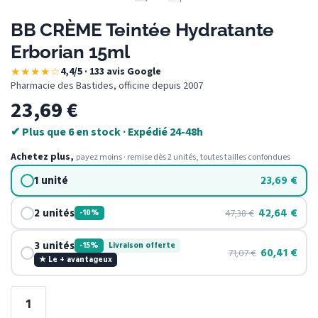
BB CRÈME Teintée Hydratante
Erborian 15ml
★★★★☆
4,4/5 · 133 avis Google
·
Pharmacie des Bastides, officine depuis 2007
23,69
€
✔ Plus que 6 en stock · Expédié 24-48h
Achetez plus,
payez moins · remise dès 2 unités, toutes tailles confondues
1 unité
23,69
€
2 unités
42,64
€
47,38
€
-10%
3 unités
-15%
Livraison offerte
60,41
€
71,07
€
★ Le + avantageux