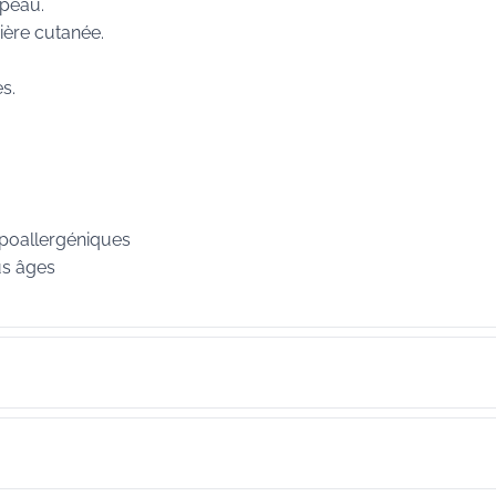
 peau.
rière cutanée.
s.
ypoallergéniques
us âges