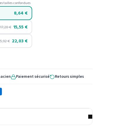
es tailles confondues
8,64
€
15,55
€
17,28
€
22,03
€
5,92
€
macien
Paiement sécurisé
Retours simples
X