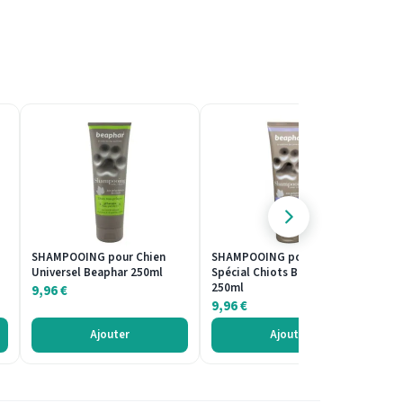
SHAMPOOING pour Chien
SHAMPOOING pour Chien
CO
Universel Beaphar 250ml
Spécial Chiots Beaphar
Mo
250ml
9,96
€
4
9,96
€
Ajouter
Ajouter