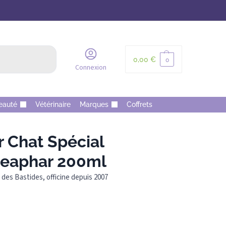
Recherche
0,00
€
0
Connexion
eauté
Vétérinaire
Marques
Coffrets
Chat Spécial
Beaphar 200ml
des Bastides, officine depuis 2007