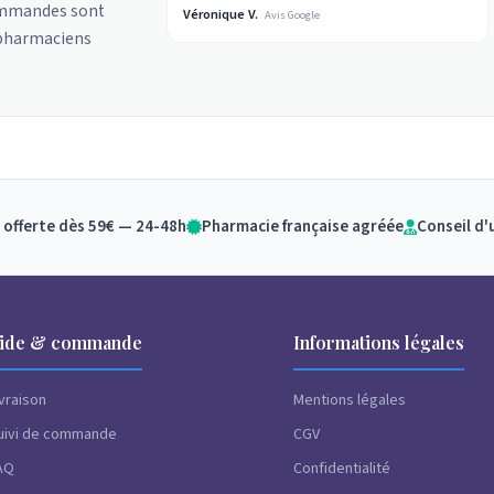
ommandes sont
Véronique V.
Avis Google
 pharmaciens
 offerte dès 59€ — 24-48h
Pharmacie française agréée
Conseil d'
ide & commande
Informations légales
ivraison
Mentions légales
uivi de commande
CGV
AQ
Confidentialité