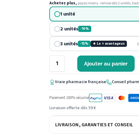
Achetez plus,
payez moins · remise dès 2 unités, tout
1 unité
2 unités
-10%
3 unités
2
-15%
★ Le + avantageux
Ajouter au panier
Vraie pharmacie française
Conseil phar
Paiement 100% sécurisé
VISA
Pay
Pal
AME
Livraison offerte dès 59 €
LIVRAISON, GARANTIES ET CONSEIL