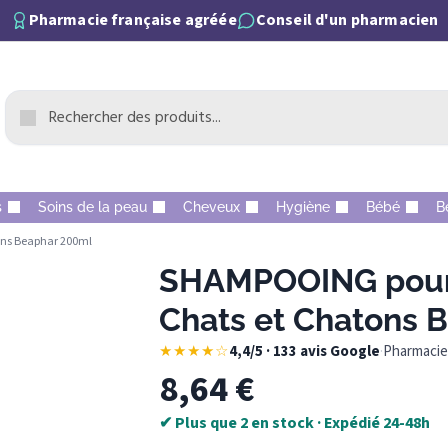
Pharmacie française agréée
Conseil d'un pharmacien
s
Soins de la peau
Cheveux
Hygiène
Bébé
B
ons Beaphar 200ml
SHAMPOOING pour 
Chats et Chatons 
★★★★☆
4,4/5 · 133 avis Google
·
Pharmacie 
8,64
€
✔ Plus que 2 en stock · Expédié 24-48h