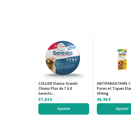
COLLIER Elanco Grands
ANTIPARASITAIRE 
Chiens Plus de 7 à 8
Puces et Tiques Ela
Seresto…
450mg
57,84
€
48,96
€
Ajouter
Ajouter