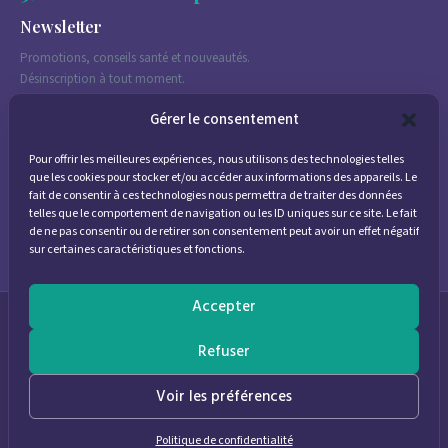
Newsletter
Promotions, conseils santé et nouveautés.
Désinscription à tout moment.
Gérer le consentement
Pour offrir les meilleures expériences, nous utilisons des technologies telles
J'accepte de recevoir des emails marketing conformément à la
que les cookies pour stocker et/ou accéder aux informations des appareils. Le
politique de confidentialité
fait de consentir à ces technologies nous permettra de traiter des données
telles que le comportement de navigation ou les ID uniques sur ce site. Le fait
de ne pas consentir ou de retirer son consentement peut avoir un effet négatif
sur certaines caractéristiques et fonctions.
Accepter
© 2026
Parapharmacie Provence
— Pharmacie des Bastides
Refuser
0
Voir les préférences
Politique de confidentialité