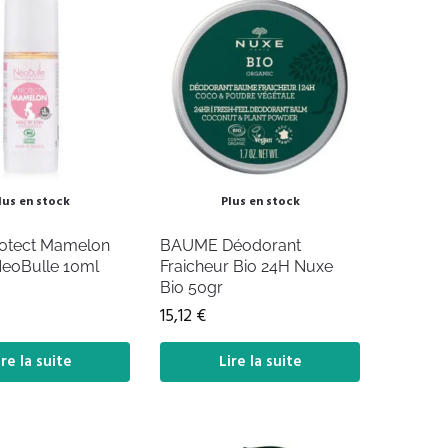
lus en stock
Plus en stock
otect Mamelon
BAUME Déodorant
NeoBulle 10ml
Fraicheur Bio 24H Nuxe
Bio 50gr
15,12
€
ire la suite
Lire la suite