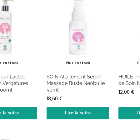
s en stock
Plus en stock
P
eur Lactée
SOIN Allaitement Serein
HUILE Pr
in Vergetures
Massage Buste Neobulle
de Soin 
200ml
50ml
12,00
€
18,60
€
e la suite
Lire la suite
L