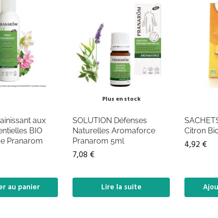
Plus en stock
inissant aux
SOLUTION Défenses
SACHETS
ntielles BIO
Naturelles Aromaforce
Citron Bi
e Pranarom
Pranarom 5ml
4,92
€
7,08
€
er au panier
Lire la suite
Ajou