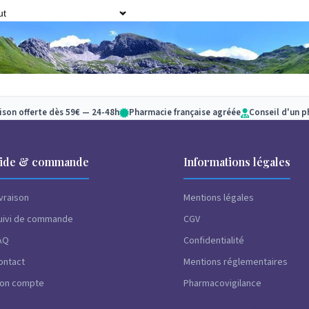
aison offerte dès 59€ — 24-48h
Pharmacie française agréée
Conseil d'un 
ide & commande
Informations légales
dans la section «
Bio
» de notre parapharmacie en Provence. Vo
ivraison
Mentions légales
rement les marques
Melvita
et
Sanoflore
.
uivi de commande
CGV
AQ
Confidentialité
ontact
Mentions réglementaires
on compte
Pharmacovigilance