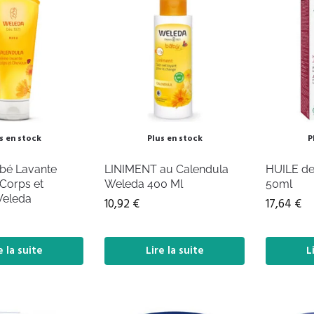
s en stock
Plus en stock
P
bé Lavante
LINIMENT au Calendula
HUILE de
Corps et
Weleda 400 Ml
50ml
Weleda
10,92
€
17,64
€
e la suite
Lire la suite
L