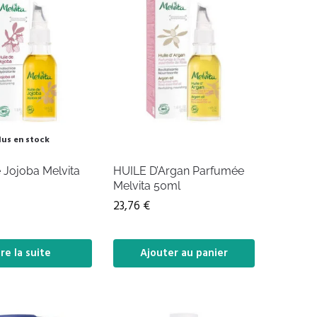
lus en stock
 Jojoba Melvita
HUILE D’Argan Parfumée
Melvita 50ml
23,76
€
ire la suite
Ajouter au panier