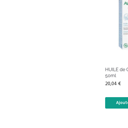
HUILE de 
50ml
20,04
€
Ajout