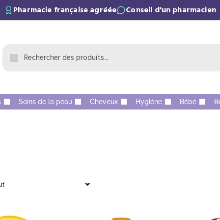
Pharmacie française agréée
Conseil d'un pharmacien
s
Soins de la peau
Cheveux
Hygiène
Bébé
B