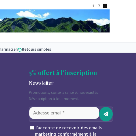
1
2
pharmacien
Retours simples
5% offert à l'inscription
us y retrouverez nos produits 100% bio, et
Newsletter
Promotions, conseils santé et nouveautés.
Désinscription à tout moment.
J'accepte de recevoir des emails
marketing conformément à la