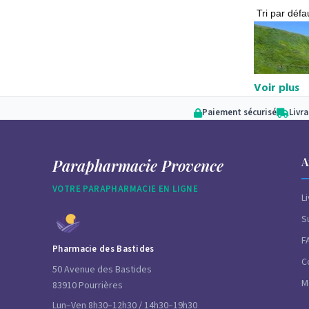
Voir plus
Paiement sécurisé
Livr
A
Parapharmacie Provence
Bienvenue 
VOTRE PARAPHARMACIE EN LIGNE
L
particuliè
S
F
Pharmacie des Bastides
C
50 Avenue des Bastides
M
83910 Pourrières
Lun–Ven 8h30–12h30 / 14h30–19h30