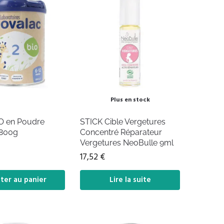
Plus en stock
IO en Poudre
STICK Cible Vergetures
 800g
Concentré Réparateur
Vergetures NeoBulle 9ml
17,52
€
ter au panier
Lire la suite