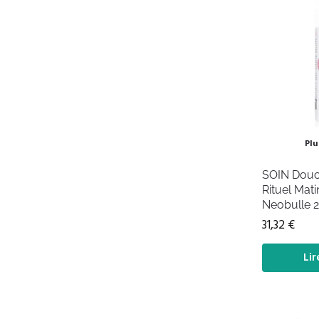
Plu
SOIN Douc
Rituel Mat
Neobulle 
31,32
€
Lir