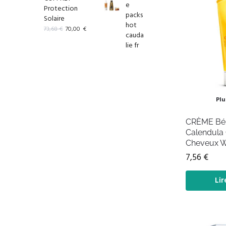
Protection
Solaire
73,68
€
70,00
€
Plu
CRÈME Bé
Calendula 
Cheveux 
7,56
€
Lir