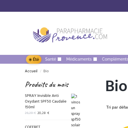
Santé
Médicaments
Complément
☀️ Été
Accueil
Bio
/
Bio
Produits du mois
SPRAY Invisible Anti
Oxydant SPF50 Caudalie
150ml
26,28
€
20,28
€
COFFRET