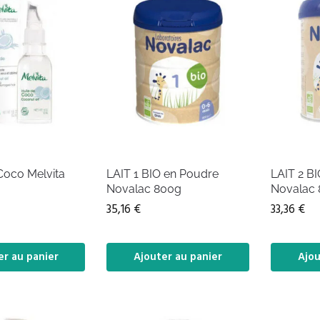
Coco Melvita
LAIT 1 BIO en Poudre
LAIT 2 B
Novalac 800g
Novalac
35,16
€
33,36
€
er au panier
Ajouter au panier
Ajou