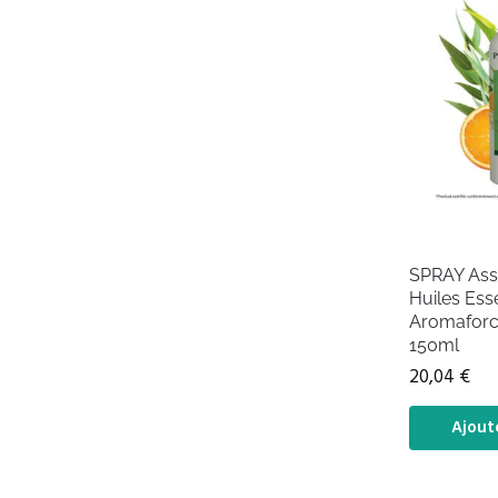
SPRAY Assa
Huiles Esse
Aromaforc
150ml
20,04
€
Ajout