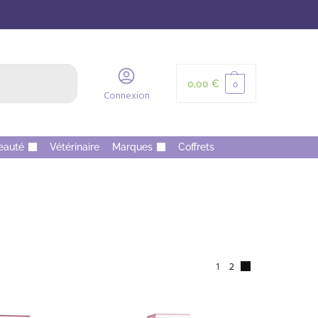
Recherche
0,00
€
0
Connexion
eauté
Vétérinaire
Marques
Coffrets
1
2