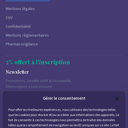
Mentions légales
CGV
Confidentialité
Mentions réglementaires
Pharmacovigilance
5% offert à l'inscription
Newsletter
Promotions, conseils santé et nouveautés.
Désinscription à tout moment.
Gérer le consentement
Pour offrir les meilleures expériences, nous utilisons des technologies telles
J'accepte de recevoir des emails marketing conformément à la
que les cookies pour stocker et/ou accéder aux informations des appareils. Le
politique de confidentialité
fait de consentir à ces technologies nous permettra de traiter des données
telles que le comportement de navigation ou les ID uniques sur ce site. Le fait