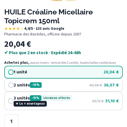
HUILE Créaline Micellaire
Topicrem 150ml
★★★★☆
4,4/5 · 133 avis Google
·
Pharmacie des Bastides, officine depuis 2007
20,04
€
✔ Plus que 2 en stock · Expédié 24-48h
Achetez plus,
payez moins · remise dès 2 unités, toutes tailles confondues
1 unité
20,04
€
2 unités
36,07
€
40,08
€
-10%
3 unités
-15%
Livraison offerte
51,10
€
60,12
€
★ Le + avantageux