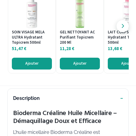
SOIN VISAGE MELA
GEL NETTOYANT AC
LAIT CORPS UL
ULTRA Hydratant
Purifiant Topicrem
Hydratant Top
Topicrem 500ml
200 Ml
500ml
51,47
€
11,28
€
13,68
€
Ajouter
Ajouter
Ajouter
Description
Bioderma Créaline Huile Micellaire –
Démaquillage Doux et Efficace
L’huile micellaire Bioderma Créaline est