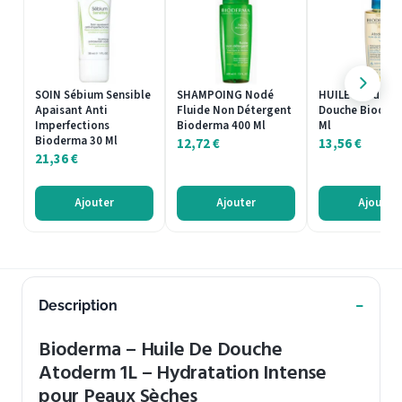
SOIN Sébium Sensible
SHAMPOING Nodé
HUILE Atoderm
Apaisant Anti
Fluide Non Détergent
Douche Bioder
Imperfections
Bioderma 400 Ml
Ml
Bioderma 30 Ml
12,72
€
13,56
€
21,36
€
Ajouter
Ajouter
Ajouter
Description
Bioderma – Huile De Douche
Atoderm 1L – Hydratation Intense
pour Peaux Sèches