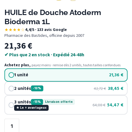
HUILE de Douche Atoderm
Bioderma 1L
★★★★☆
4,4/5 · 133 avis Google
·
Pharmacie des Bastides, officine depuis 2007
21,36
€
✔ Plus que 2 en stock · Expédié 24-48h
Achetez plus,
payez moins · remise dès 2 unités, toutes tailles confondues
1 unité
21,36
€
2 unités
38,45
€
42,72
€
-10%
3 unités
-15%
Livraison offerte
54,47
€
64,08
€
★ Le + avantageux