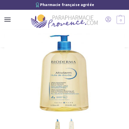
Pharmacie française agréée
0
Recherche