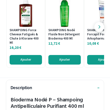
SHAMPOING Force
SHAMPOING Nodé
SHAMPOOING
Cheveux Fatigués &
Fluide Non Détergent
Forcapil Fortifi
Chute à Klorane 400
Bioderma 400 Ml
Arkopharma 20
Ml
12,72
€
10,08
€
16,20
€
Ajouter
Ajouter
Ajouter
Description
Bioderma Nodé P – Shampoing
Antipelliculaire Purifiant 400 ml