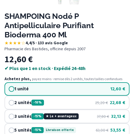
SHAMPOING Nodé P
Antipelliculaire Purifiant
Bioderma 400 Ml
★★★★☆
4,4/5 · 133 avis Google
·
Pharmacie des Bastides, officine depuis 2007
12,60
€
✔ Plus que 1 en stock · Expédié 24-48h
Achetez plus,
payez moins · remise dès 2 unités, toutes tailles confondues
1 unité
12,60
€
2 unités
22,68
€
25,20
€
-10%
3 unités
32,13
€
37,80
€
-15%
★ Le + avantageux
5 unités
53,55
€
63,00
€
-15%
Livraison offerte