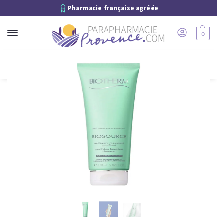
Pharmacie française agréée
0
Recherche