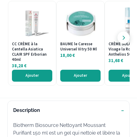
CC CRÈME à la
BAUME le Caresse
CRÈME SOLAIRE
Centella Asiatica
Universel Vitry 50 Ml
Visage la Roche
CLAIR SPF Erborian
Anthelios 50ml
18,00
€
40ml
31,68
€
38,28
€
Ajouter
Ajouter
Ajouter
Description
Biotherm Biosource Nettoyant Moussant
Purifiant 150 ml est un gel qui nettoie et libère la