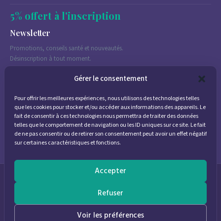
5% offert à l'inscription
Newsletter
Promotions, conseils santé et nouveautés.
Désinscription à tout moment.
Gérer le consentement
Pour offrir les meilleures expériences, nous utilisons des technologies telles
J'accepte de recevoir des emails marketing conformément à la
que les cookies pour stocker et/ou accéder aux informations des appareils. Le
politique de confidentialité
fait de consentir à ces technologies nous permettra de traiter des données
telles que le comportement de navigation ou les ID uniques sur ce site. Le fait
de ne pas consentir ou de retirer son consentement peut avoir un effet négatif
sur certaines caractéristiques et fonctions.
Accepter
© 2026
Parapharmacie Provence
— Pharmacie des Bastides
Refuser
0
Voir les préférences