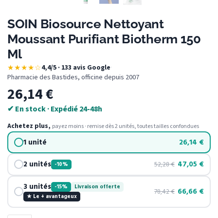
SOIN Biosource Nettoyant
Moussant Purifiant Biotherm 150
Ml
★★★★☆
4,4/5 · 133 avis Google
·
Pharmacie des Bastides, officine depuis 2007
26,14
€
✔ En stock · Expédié 24-48h
Achetez plus,
payez moins · remise dès 2 unités, toutes tailles confondues
1 unité
26,14
€
2 unités
47,05
€
52,28
€
-10%
3 unités
-15%
Livraison offerte
66,66
€
78,42
€
★ Le + avantageux