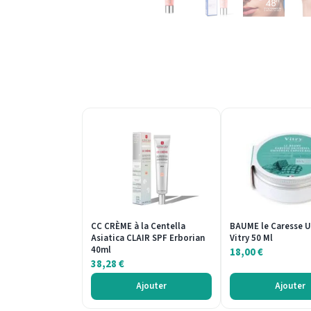
CC CRÈME à la Centella
BAUME le Caresse U
Asiatica CLAIR SPF Erborian
Vitry 50 Ml
40ml
18,00
€
38,28
€
Ajouter
Ajouter