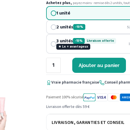
Achetez plus,
payez moins · remise dès 2 unités, tout
1 unité
2 unités
5
-10%
3 unités
-15%
Livraison offerte
★ Le + avantageux
Ajouter au panier
Vraie pharmacie française
Conseil phar
Paiement 100% sécurisé
VISA
Pay
Pal
AME
Livraison offerte dès 59 €
LIVRAISON, GARANTIES ET CONSEIL