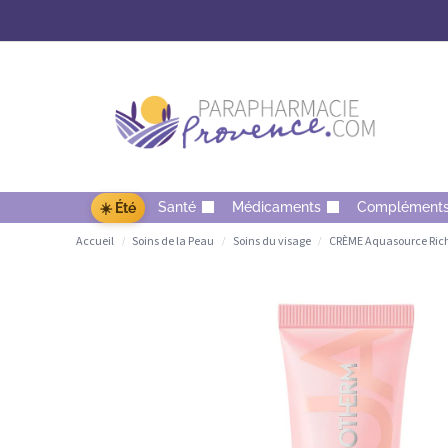
Santé
Médicaments
Complément
☀️ Été
Accueil
Soins de la Peau
Soins du visage
CRÈME Aquasource Rich
/
/
/