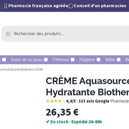
Pharmacie française agréée
Conseil d'un pharmacien
s
Soins de la peau
Cheveux
Hygiène
Bébé
B
e Hydratante Biotherm 30 Ml
CRÈME Aquasource
Hydratante Biothe
★★★★☆
4,4/5 · 133 avis Google
·
Pharmacie 
26,35
€
✔ En stock · Expédié 24-48h