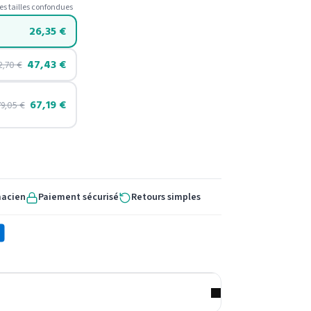
es tailles confondues
26,35
€
47,43
€
2,70
€
67,19
€
79,05
€
macien
Paiement sécurisé
Retours simples
X