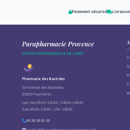
Paiement sécurisé
Livraison
A
Parapharmacie Provence
VOTRE PARAPHARMACIE EN LIGNE
L
S
F
Pharmacie des Bastides
C
50 Avenue des Bastides
M
83910 Pourrières
Lun–Ven 8h30–12h30 / 14h30–19h30
Sam 8h30–12h30 / 15h–19h30
06 35 36 61 05