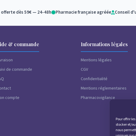
 offerte dès 59€ — 24-48h
Pharmacie française agréée
Conseil d'
ide & commande
Informations légales
ivraison
Mentions légales
uivi de commande
CGV
AQ
Confidentialité
ontact
Mentions réglementaires
on compte
Pharmacovigilance
Pour offrir l
stocker et/ou
nous permettr
uniques sur c