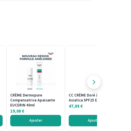
CRÈME Dermopure
CC CRÈME Doré à la Centella
CR
Compensatrice Apaisante
Asiatica SPF25 Erborian 40ml
Éc
EUCERIN 40ml
47,88
€
4
19,08
€
Ajouter
Ajouter