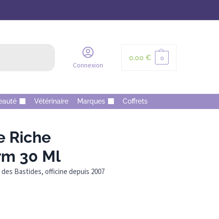
Recherche
0,00
€
0
Connexion
eauté
Vétérinaire
Marques
Coffrets
 Riche
rm 30 Ml
des Bastides, officine depuis 2007