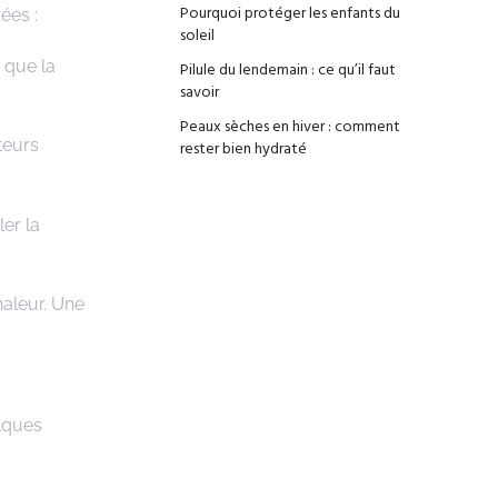
Pourquoi protéger les enfants du
ées :
soleil
 que la
Pilule du lendemain : ce qu’il faut
savoir
Peaux sèches en hiver : comment
teurs
rester bien hydraté
er la
haleur. Une
lques