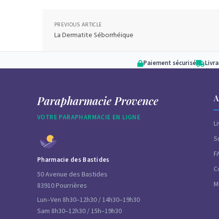
PREVIOUS ARTICLE
La Dermatite Séborrhéique
Paiement sécurisé
Livr
A
Parapharmacie Provence
VOTRE PARAPHARMACIE EN LIGNE
L
S
F
Pharmacie des Bastides
C
50 Avenue des Bastides
M
83910 Pourrières
Lun–Ven 8h30–12h30 / 14h30–19h30
Sam 8h30–12h30 / 15h–19h30