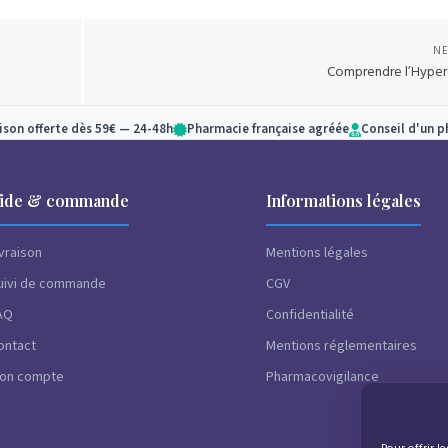
NE
Comprendre l’Hyper
aison offerte dès 59€ — 24-48h
Pharmacie française agréée
Conseil d'un 
ide & commande
Informations légales
ivraison
Mentions légales
uivi de commande
CGV
AQ
Confidentialité
ontact
Mentions réglementaires
on compte
Pharmacovigilance