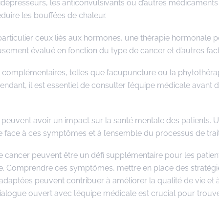
idépresseurs, les anticonvulsivants ou d’autres médicaments
éduire les bouffées de chaleur.
articulier ceux liés aux hormones, une thérapie hormonale p
ement évalué en fonction du type de cancer et d’autres fact
 complémentaires, telles que l’acupuncture ou la phytothérap
ndant, il est essentiel de consulter l’équipe médicale avant d
peuvent avoir un impact sur la santé mentale des patients. U
re face à ces symptômes et à l’ensemble du processus de tra
e cancer peuvent être un défi supplémentaire pour les patien
die. Comprendre ces symptômes, mettre en place des stratégi
adaptées peuvent contribuer à améliorer la qualité de vie et 
ialogue ouvert avec l’équipe médicale est crucial pour trouv