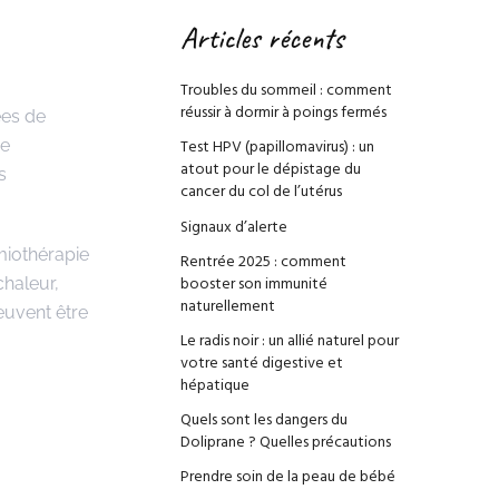
Articles récents
Troubles du sommeil : comment
réussir à dormir à poings fermés
ées de
Test HPV (papillomavirus) : un
de
atout pour le dépistage du
s
cancer du col de l’utérus
Signaux d’alerte
miothérapie
Rentrée 2025 : comment
booster son immunité
chaleur,
naturellement
euvent être
Le radis noir : un allié naturel pour
votre santé digestive et
hépatique
Quels sont les dangers du
Doliprane ? Quelles précautions
Prendre soin de la peau de bébé