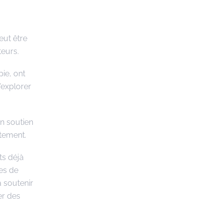
eut être
eurs.
ie, ont
’explorer
n soutien
itement.
ts déjà
es de
à soutenir
er des