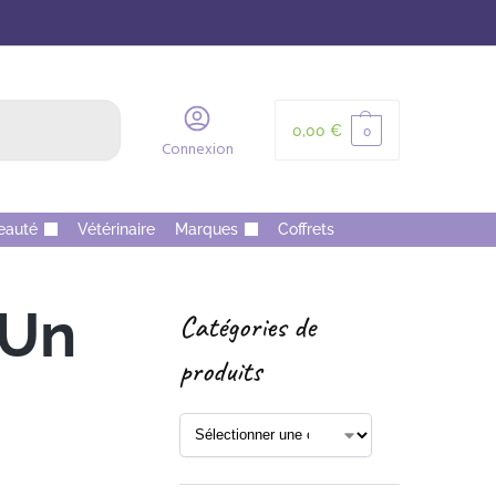
Recherche
0,00
€
0
Connexion
eauté
Vétérinaire
Marques
Coffrets
 Un
Catégories de
produits