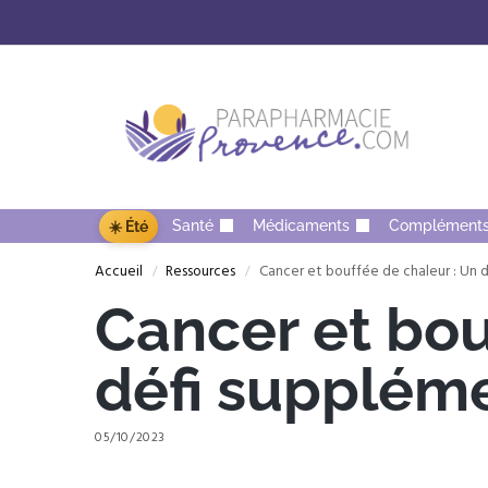
Santé
Médicaments
Complément
☀️ Été
Accueil
Ressources
Cancer et bouffée de chaleur : Un 
/
/
Cancer et bou
défi suppléme
05/10/2023