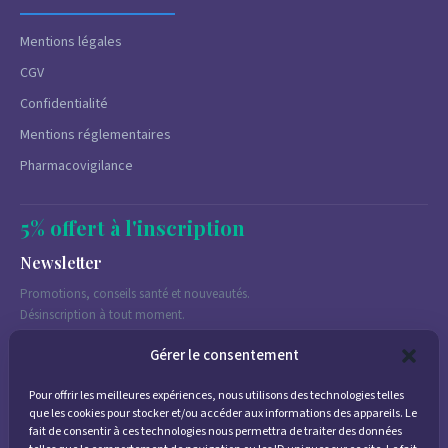
Mentions légales
CGV
Confidentialité
Mentions réglementaires
Pharmacovigilance
5% offert à l'inscription
Newsletter
Promotions, conseils santé et nouveautés.
Désinscription à tout moment.
Gérer le consentement
Pour offrir les meilleures expériences, nous utilisons des technologies telles
J'accepte de recevoir des emails marketing conformément à la
que les cookies pour stocker et/ou accéder aux informations des appareils. Le
politique de confidentialité
fait de consentir à ces technologies nous permettra de traiter des données