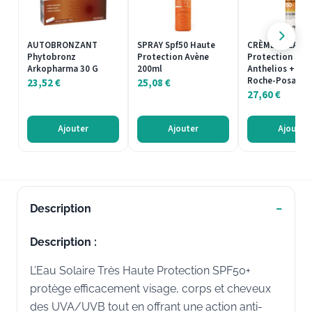
AUTOBRONZANT
SPRAY Spf50 Haute
CRÈME SOLAIRE
Phytobronz
Protection Avène
Protection Sola
Arkopharma 30 G
200ml
Anthelios + SPF
Roche-Posay 2
23,52
€
25,08
€
27,60
€
Ajouter
Ajouter
Ajouter
Description
Description :
L’Eau Solaire Très Haute Protection SPF50+
protège efficacement visage, corps et cheveux
des UVA/UVB tout en offrant une action anti-