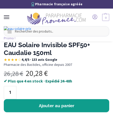
Pharmacie française agréée
0
Recherche
Promo !
EAU Solaire Invisible SPF50+
Caudalie 150ml
★★★★☆
4,4/5 · 133 avis Google
·
Pharmacie des Bastides, officine depuis 2007
20,28
€
26,28
€
✔ Plus que 4 en stock · Expédié 24-48h
Ajouter au panier