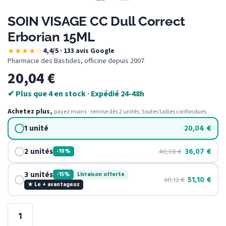
SOIN VISAGE CC Dull Correct
Erborian 15ML
★★★★☆
4,4/5 · 133 avis Google
·
Pharmacie des Bastides, officine depuis 2007
20,04
€
✔ Plus que 4 en stock · Expédié 24-48h
Achetez plus,
payez moins · remise dès 2 unités, toutes tailles confondues
1 unité
20,04
€
2 unités
36,07
€
40,08
€
-10%
3 unités
-15%
Livraison offerte
51,10
€
60,12
€
★ Le + avantageux