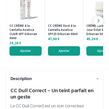
CC CRÈME à la
CC CRÈME Doré à la
CRÈME Yuza Sor
Centella Asiatica
Centella Asiatica
Jour Éclat Emul
CLAIR SPF Erborian
SPF25 Erborian 40ml
Erborian 50ml
40ml
47,88
€
45,24
€
38,28
€
Ajouter
Ajouter
Ajouter
Description
CC Dull Correct – Un teint parfait en
un geste
Le CC Dull Correct est un soin correcteur