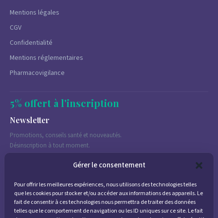
Mentions légales
CGV
Confidentialité
Mentions réglementaires
Pharmacovigilance
5% offert à l'inscription
Newsletter
Promotions, conseils santé et nouveautés.
Désinscription à tout moment.
Gérer le consentement
Pour offrir les meilleures expériences, nous utilisons des technologies telles
J'accepte de recevoir des emails marketing conformément à la
que les cookies pour stocker et/ou accéder aux informations des appareils. Le
politique de confidentialité
fait de consentir à ces technologies nous permettra de traiter des données
telles que le comportement de navigation ou les ID uniques sur ce site. Le fait