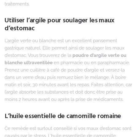
traitements.
Utiliser l’argile pour soulager les maux
d’estomac
L’argile verte ou blanche est un excellent pansement
gastrique naturel. Elle permet ainsi de soulager les maux
d’estomac. Vous trouverez de la
poudre d’argile verte ou
blanche ultraventilée
en pharmacie ou en parapharmacie.
Prenez une cuillère à café de poudre d’argile et versez-la
dans un verre d’eau puis remuez bien le mélange. À boire
matin et soir, 30 minutes avant les repas. Faites attention, car
l’argile absorbe les substances et doit donc être prise au
moins 2 heures avant ou après la prise de médicaments.
L’huile essentielle de camomille romaine
Ce remède est surtout conseillé si vos maux d’estomac sont
causés par le stress. L’huile essentielle de camomille