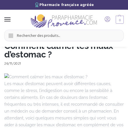
Pharmacie française agréée
0
Accueil
Ressources
Comment calmer les maux d’estomac ?
/
/
Recherche
Comment calmer les maux
d’estomac ?
26/11/2021
Les maux d’estomac peuvent avoir différentes causes,
comme le stress, l’indigestion ou encore la sensibilité à
certains aliments. En cas de douleurs dans l’estomac
fréquentes ou très intenses, il est recommandé de consulter
un médecin ou de demander conseil à un pharmacien. En
attendant, voici quelques mesures simples qui vont vous
aider à soulager les maux d’estomac en complément de vos