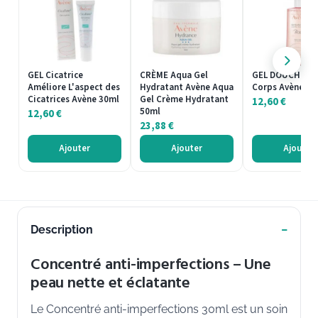
GEL Cicatrice
CRÈME Aqua Gel
GEL DOUCHE Do
Améliore L'aspect des
Hydratant Avène Aqua
Corps Avène
Cicatrices Avène 30ml
Gel Crème Hydratant
12,60
€
50ml
12,60
€
23,88
€
Ajouter
Ajouter
Ajouter
Description
Concentré anti-imperfections – Une
peau nette et éclatante
Le Concentré anti-imperfections 30ml est un soin