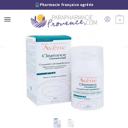
Pharmacie française agréée
0
Recherche