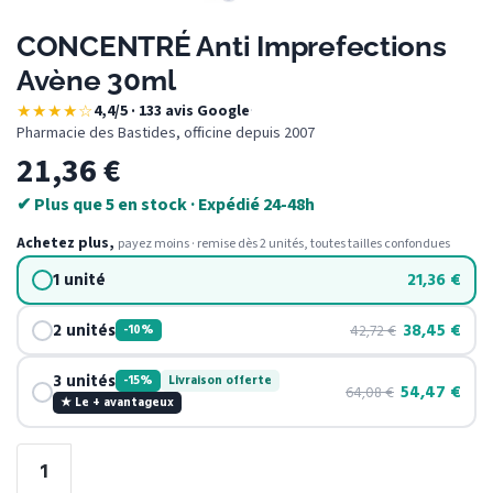
CONCENTRÉ Anti Imprefections
Avène 30ml
★★★★☆
4,4/5 · 133 avis Google
·
Pharmacie des Bastides, officine depuis 2007
21,36
€
✔ Plus que 5 en stock · Expédié 24-48h
Achetez plus,
payez moins · remise dès 2 unités, toutes tailles confondues
1 unité
21,36
€
2 unités
38,45
€
42,72
€
-10%
3 unités
-15%
Livraison offerte
54,47
€
64,08
€
★ Le + avantageux