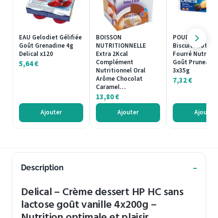
EAU Gelodiet Gélifiée
BOISSON
POUDRE PROTÉ
Goût Grenadine 4g
NUTRITIONNELLE
Biscuit Protéin
Delical x120
Extra 2Kcal
Fourré Nutra'c
Complément
Goût Pruneau De
5,64
€
Nutritionnel Oral
3x35g
Arôme Chocolat
7,32
€
Caramel…
13,80
€
Ajouter
Ajouter
Ajouter
Description
Delical – Crème dessert HP HC sans
lactose goût vanille 4x200g –
Nutrition optimale et plaisir