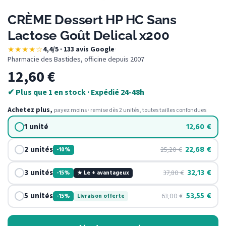
CRÈME Dessert HP HC Sans
Lactose Goût Delical x200
★★★★☆
4,4/5 · 133 avis Google
·
Pharmacie des Bastides, officine depuis 2007
12,60
€
✔ Plus que 1 en stock · Expédié 24-48h
Achetez plus,
payez moins · remise dès 2 unités, toutes tailles confondues
1 unité
12,60
€
2 unités
22,68
€
25,20
€
-10%
3 unités
32,13
€
37,80
€
-15%
★ Le + avantageux
5 unités
53,55
€
63,00
€
-15%
Livraison offerte