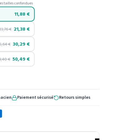
es tailles confondues
11,88
€
21,38
€
23,76
€
30,29
€
5,64
€
50,49
€
9,40
€
macien
Paiement sécurisé
Retours simples
X