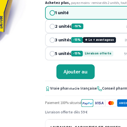
Achetez plus,
payez moins · remise dès 2 unités, tout
1 unité
2 unités
-10%
3 unités
3
-15%
★ Le + avantageux
5 unités
5
-15%
Livraison offerte
Ajouter au
panier
Vraie pharmacie française
Conseil phar
Paiement 100% sécurisé
VISA
Pay
Pal
AME
Livraison offerte dès 59 €