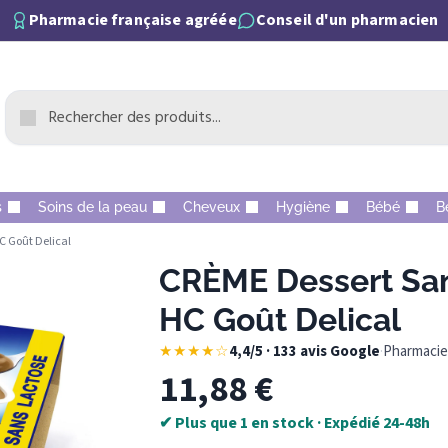
Pharmacie française agréée
Conseil d'un pharmacien
s
Soins de la peau
Cheveux
Hygiène
Bébé
B
C Goût Delical
CRÈME Dessert Sa
HC Goût Delical
★★★★☆
4,4/5 · 133 avis Google
·
Pharmacie 
11,88
€
✔ Plus que 1 en stock · Expédié 24-48h