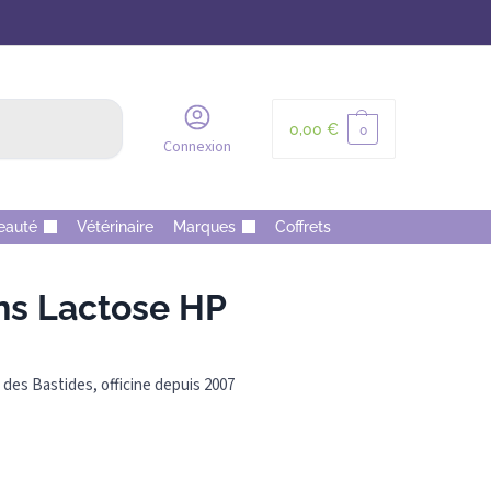
Recherche
0,00
€
0
Connexion
eauté
Vétérinaire
Marques
Coffrets
ns Lactose HP
des Bastides, officine depuis 2007