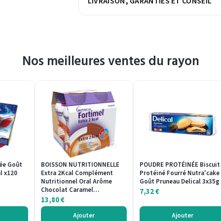
LIVRAISON, GARANTIES ET CONSEIL
Nos meilleures ventes du rayon
iée Goût
BOISSON NUTRITIONNELLE
POUDRE PROTÉINÉE Biscuit
l x120
Extra 2Kcal Complément
Protéiné Fourré Nutra'cake
Nutritionnel Oral Arôme
Goût Pruneau Delical 3x35g
Chocolat Caramel…
7,32
€
13,80
€
Ajouter
Ajouter