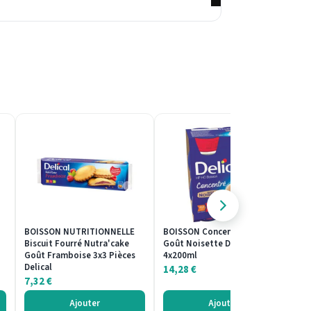
BOISSON NUTRITIONNELLE
BOISSON Concentré HP HC
B
Biscuit Fourré Nutra'cake
Goût Noisette Delical
Va
Goût Framboise 3x3 Pièces
4x200ml
1
Delical
14,28
€
7,32
€
Ajouter
Ajouter