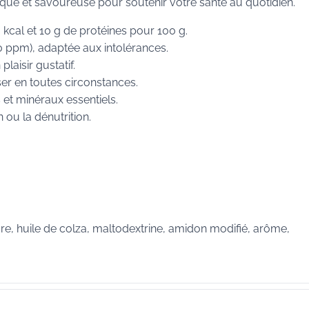
ique et savoureuse pour soutenir votre santé au quotidien.
 kcal et 10 g de protéines pour 100 g.
20 ppm), adaptée aux intolérances.
laisir gustatif.
iliser en toutes circonstances.
et minéraux essentiels.
 ou la dénutrition.
cre, huile de colza, maltodextrine, amidon modifié, arôme,