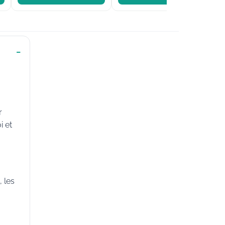
r
i et
 les