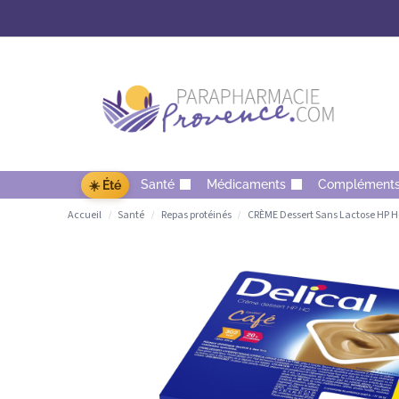
Santé
Médicaments
Complément
☀️ Été
Accueil
Santé
Repas protéinés
CRÈME Dessert Sans Lactose HP H
/
/
/