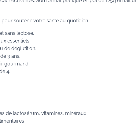
cachectisantes. Son format pratique en pot de 125g en fait un 
 pour soutenir votre santé au quotidien.
t sans lactose.
ux essentiels.
u de déglutition.
 de 3 ans.
ir gourmand.
de 4.
es de lactosérum, vitamines, minéraux
limentaires