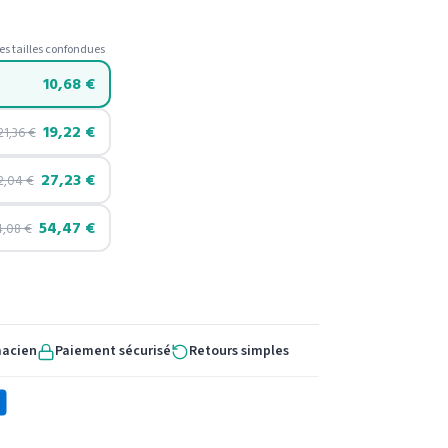
es tailles confondues
10,68
€
19,22
€
21,36
€
27,23
€
2,04
€
54,47
€
4,08
€
macien
Paiement sécurisé
Retours simples
X