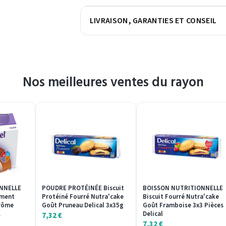
LIVRAISON, GARANTIES ET CONSEIL
Nos meilleures ventes du rayon
NNELLE
POUDRE PROTÉINÉE Biscuit
BOISSON NUTRITIONNELLE
ément
Protéiné Fourré Nutra'cake
Biscuit Fourré Nutra'cake
Arôme
Goût Pruneau Delical 3x35g
Goût Framboise 3x3 Pièces
…
Delical
7,32
€
7,32
€