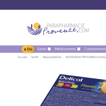
Santé
Médicaments
Complément
☀️ Été
Accueil
Santé
Repas protéinés
BOISSON NUTRITIONNELLE Dessert
/
/
/