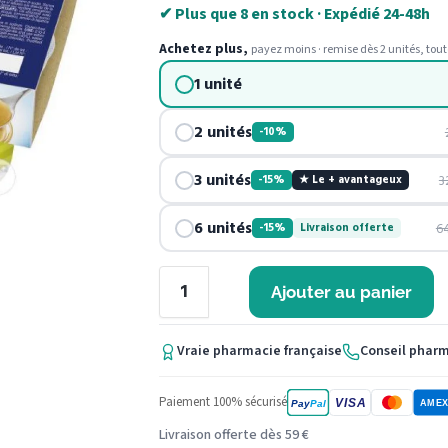
✔ Plus que 8 en stock · Expédié 24-48h
Achetez plus,
payez moins · remise dès 2 unités, tout
1 unité
2 unités
-10%
3 unités
3
-15%
★ Le + avantageux
6 unités
6
-15%
Livraison offerte
Ajouter au panier
Vraie pharmacie française
Conseil phar
Paiement 100% sécurisé
VISA
Pay
Pal
AME
Livraison offerte dès 59 €