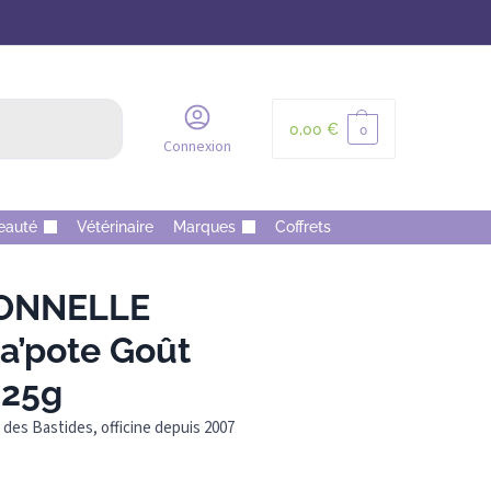
Recherche
0,00
€
0
Connexion
eauté
Vétérinaire
Marques
Coffrets
IONNELLE
ra’pote Goût
125g
des Bastides, officine depuis 2007