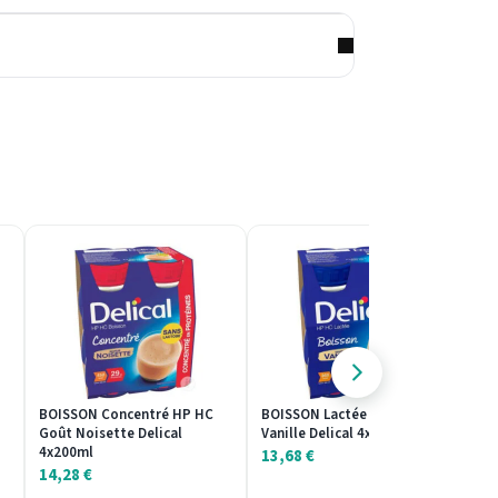
BOISSON Concentré HP HC
BOISSON Lactée HP HC Goût
EA
Goût Noisette Delical
Vanille Delical 4x200ml
Fr
4x200ml
13,68
€
4
14,28
€