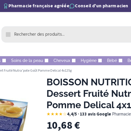
Pharmacie française agréée
Conseil d'un pharmacien
s
Soins de la peau
Cheveux
Hygiène
Bébé
B
 Fruité Nutra’pote Goût Pomme Delical 4x125g
BOISSON NUTRIT
Dessert Fruité Nut
Pomme Delical 4x
★★★★☆
4,4/5 · 133 avis Google
·
Pharmacie 
10,68
€