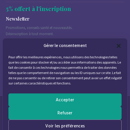
5% offert à l'inscription
Newsletter
Promotions, conseils santé et nouveautés.
Désinscription à tout moment.
Gérer le consentement
Pour offrir les meilleures expériences, nous utilisons des technologies telles
J'accepte de recevoir des emails marketing conformément à la
que les cookies pour stocker et/ou accéder aux informations des appareils. Le
politique de confidentialité
fait de consentir à ces technologies nous permettra de traiter des données
telles que le comportement de navigation ou les ID uniques sur ce site. Le fait
de ne pas consentir ou de retirer son consentement peut avoir un effet négatif
sur certaines caractéristiques et fonctions.
Accepter
© 2026
Parapharmacie Provence
— Pharmacie des Bastides
Refuser
0
Voir les préférences