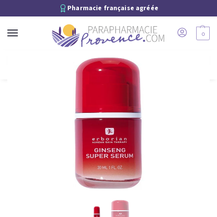
Pharmacie française agréée
0
Recherche