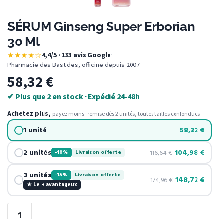
SÉRUM Ginseng Super Erborian
30 Ml
★★★★☆
4,4/5 · 133 avis Google
·
Pharmacie des Bastides, officine depuis 2007
58,32
€
✔ Plus que 2 en stock · Expédié 24-48h
Achetez plus,
payez moins · remise dès 2 unités, toutes tailles confondues
1 unité
58,32
€
2 unités
104,98
€
116,64
€
-10%
Livraison offerte
3 unités
-15%
Livraison offerte
148,72
€
174,96
€
★ Le + avantageux