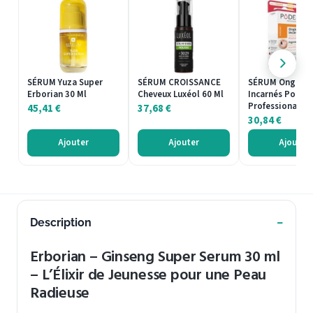
SÉRUM Yuza Super
SÉRUM CROISSANCE
SÉRUM Ongles
Erborian 30 Ml
Cheveux Luxéol 60 Ml
Incarnés Poder
Professional 8 
45,41
€
37,68
€
30,84
€
Ajouter
Ajouter
Ajouter
Description
Erborian – Ginseng Super Serum 30 ml
– L’Élixir de Jeunesse pour une Peau
Radieuse