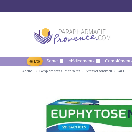
Santé
Médicaments
Complément
☀️ Été
Accueil
Compléments alimentaires
Stress et sommeil
SACHETS E
/
/
/