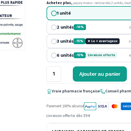
Achetez plus,
payez moins · remise dès 2 unités, tout
1 unité
2 unités
2
-10%
3 unités
3
-15%
★ Le + avantageux
6 unités
6
-15%
Livraison offerte
Ajouter au panier
Vraie pharmacie française
Conseil phar
Paiement 100% sécurisé
VISA
Pay
Pal
AME
Livraison offerte dès 59 €