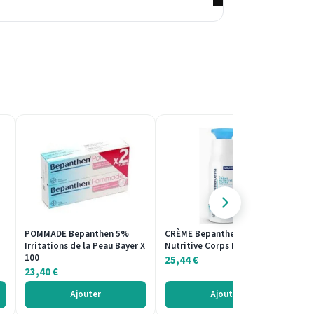
POMMADE Bepanthen 5%
CRÈME Bepanthen Derma
C
Irritations de la Peau Bayer X
Nutritive Corps Bayer 400 Ml
En
100
C
25,44
€
23,40
€
1
Ajouter
Ajouter