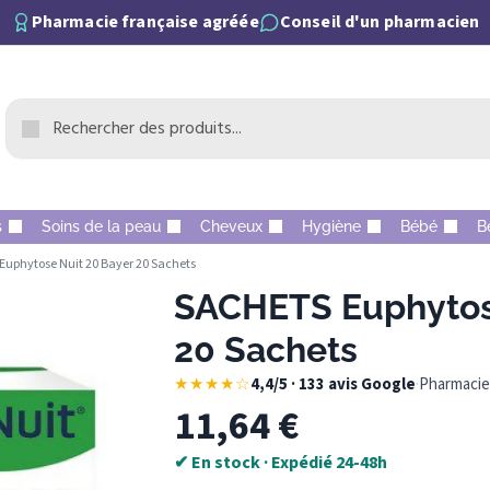
Pharmacie française agréée
Conseil d'un pharmacien
s
Soins de la peau
Cheveux
Hygiène
Bébé
B
uphytose Nuit 20 Bayer 20 Sachets
SACHETS Euphytose
20 Sachets
★★★★☆
4,4/5 · 133 avis Google
·
Pharmacie 
11,64
€
✔ En stock · Expédié 24-48h