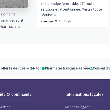
« Une équipe formidable, à l’écoute,
serviable et attentionnée. Merci à toute
ne officine
l’équipe. »
ommandes sont
Véronique V.
Avis Google
 pharmaciens
 offerte dès 59€ — 24-48h
Pharmacie française agréée
Conseil d'
ide & commande
Informations légales
ivraison
Mentions légales