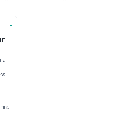
ur
r à
tes,
nine,