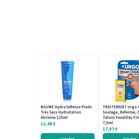
BAUME Hydra Défense Pieds
TRAITEMENT Urgo C
Très Secs Hydratation
Soulage, Referme, C
Akileïne 125ml
Talons Fendillés Fi
7,5ml
12,48
€
17,87
€