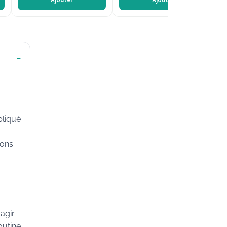
Ajouter
Ajouter
pliqué
ions
agir
outine