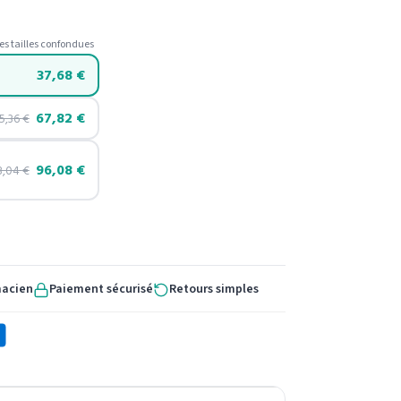
es tailles confondues
37,68
€
67,82
€
5,36
€
96,08
€
3,04
€
macien
Paiement sécurisé
Retours simples
X