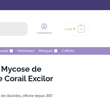
Recherche
0,00
€
0
Connexion
eauté
Vétérinaire
Marques
Coffrets
 Mycose de
 Corail Excilor
des Bastides, officine depuis 2007