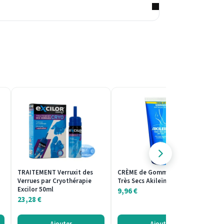
TRAITEMENT Verruxit des
CRÈME de Gommage Pieds
BA
Verrues par Cryothérapie
Très Secs Akileïne 75ml
De
Excilor 50ml
Ci
9,96
€
23,28
€
1