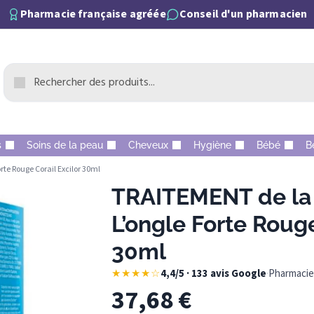
Pharmacie française agréée
Conseil d'un pharmacien
s
Soins de la peau
Cheveux
Hygiène
Bébé
B
te Rouge Corail Excilor 30ml
TRAITEMENT de la
L’ongle Forte Rouge
30ml
★★★★☆
4,4/5 · 133 avis Google
·
Pharmacie 
37,68
€