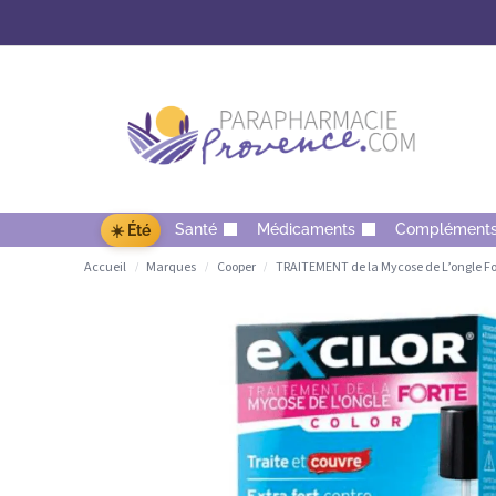
Santé
Médicaments
Complément
☀️ Été
Accueil
Marques
Cooper
TRAITEMENT de la Mycose de L’ongle For
/
/
/