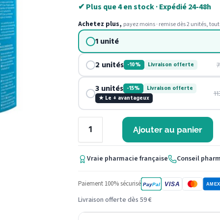
✔ Plus que 4 en stock · Expédié 24-48h
Achetez plus,
payez moins · remise dès 2 unités, tout
1 unité
2 unités
7
-10%
Livraison offerte
3 unités
-15%
Livraison offerte
11
★ Le + avantageux
Ajouter au panier
Vraie pharmacie française
Conseil phar
Paiement 100% sécurisé
VISA
Pay
Pal
AME
Livraison offerte dès 59 €