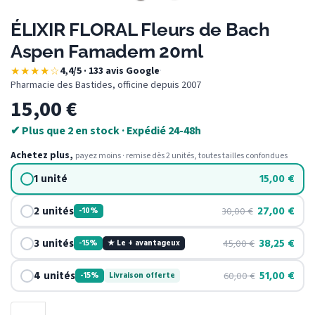
ÉLIXIR FLORAL Fleurs de Bach
Aspen Famadem 20ml
★★★★☆
4,4/5 · 133 avis Google
·
Pharmacie des Bastides, officine depuis 2007
15,00
€
✔ Plus que 2 en stock · Expédié 24-48h
Achetez plus,
payez moins · remise dès 2 unités, toutes tailles confondues
1 unité
15,00
€
2 unités
27,00
€
30,00
€
-10%
3 unités
38,25
€
45,00
€
-15%
★ Le + avantageux
4 unités
51,00
€
60,00
€
-15%
Livraison offerte