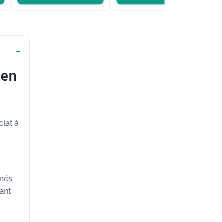
 en
clat à
îmés
tant