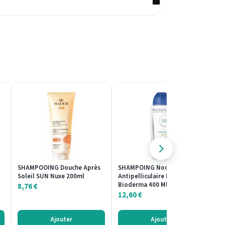
SHAMPOOING Douche Après
SHAMPOING Nodé P
S
Soleil SUN Nuxe 200ml
Antipelliculaire Purifiant
J
Bioderma 400 Ml
Af
8,76
€
12,60
€
1
Ajouter
Ajouter