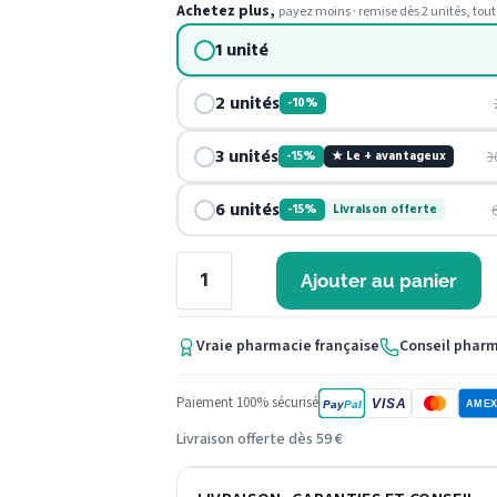
Achetez plus,
payez moins · remise dès 2 unités, tout
1 unité
2 unités
-10%
3 unités
3
-15%
★ Le + avantageux
6 unités
-15%
Livraison offerte
Ajouter au panier
Vraie pharmacie française
Conseil phar
Paiement 100% sécurisé
VISA
Pay
Pal
AME
Livraison offerte dès 59 €