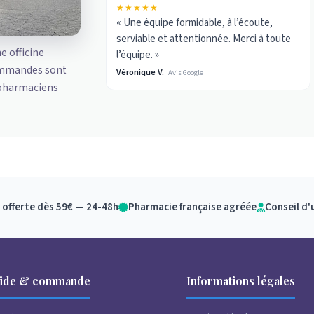
★★★★★
« Une équipe formidable, à l’écoute,
serviable et attentionnée. Merci à toute
ne officine
l’équipe. »
ommandes sont
Véronique V.
Avis Google
 pharmaciens
 offerte dès 59€ — 24-48h
Pharmacie française agréée
Conseil d'
ide & commande
Informations légales