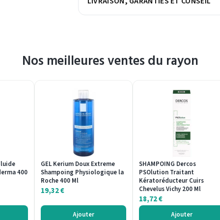
LIVRAISON, GARANTIES ET CONSEIL
Nos meilleures ventes du rayon
luide
GEL Kerium Doux Extreme
SHAMPOING Dercos
derma 400
Shampoing Physiologique la
PSOlution Traitant
Roche 400 Ml
Kératoréducteur Cuirs
Chevelus Vichy 200 Ml
19,32
€
18,72
€
Ajouter
Ajouter