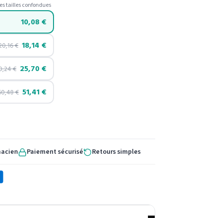
es tailles confondues
10,08
€
18,14
€
20,16
€
25,70
€
0,24
€
51,41
€
60,48
€
macien
Paiement sécurisé
Retours simples
X