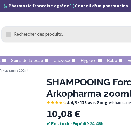
Pharmacie française agréée
Conseil d'un pharmacien
s
Soins de la peau
Cheveux
Hygiène
Bébé
B
t Arkopharma 200ml
SHAMPOOING Forcap
Arkopharma 200m
★★★★☆
4,4/5 · 133 avis Google
·
Pharmacie 
10,08
€
✔ En stock · Expédié 24-48h