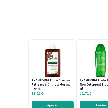
SHAMPOING Force Cheveux
SHAMPOING Nodé F
Fatigués & Chute à Klorane
Non Détergent Bio
400 Ml
Ml
16,20
€
12,72
€
Ajouter
Ajouter