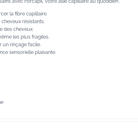
ins avec Forcapil, votre allié capillaire au quotidien.
er la fibre capillaire.
s cheveux résistants.
ce des cheveux.
ême les plus fragiles.
un rinçage facile.
nce sensorielle plaisante.
ne