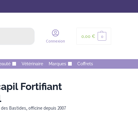
Recherche
0,00
€
0
Connexion
eauté
Vétérinaire
Marques
Coffrets
il Fortifiant
l
des Bastides, officine depuis 2007