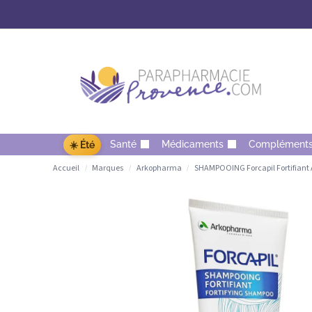
Santé
Médicaments
Complément
☀️ Été
Accueil
Marques
Arkopharma
SHAMPOOING Forcapil Fortifian
/
/
/