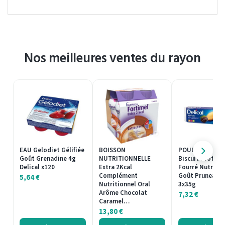
Nos meilleures ventes du rayon
EAU Gelodiet Gélifiée
BOISSON
POUDRE PROTÉ
Goût Grenadine 4g
NUTRITIONNELLE
Biscuit Protéin
Delical x120
Extra 2Kcal
Fourré Nutra'c
Complément
Goût Pruneau De
5,64
€
Nutritionnel Oral
3x35g
Arôme Chocolat
7,32
€
Caramel…
13,80
€