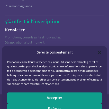
Pharmacovigilance
5% offert à l'inscription
Newsletter
Promotions, conseils santé et nouveautés.
Désinscription à tout moment.
Gérer le consentement
Pour offrir les meilleures expériences, nous utilisons des technologies telles
J'accepte de recevoir des emails marketing conformément à la
que les cookies pour stocker et/ou accéder aux informations des appareils. Le
politique de confidentialité
fait de consentir à ces technologies nous permettra de traiter des données
telles que le comportement de navigation ou les ID uniques sur ce site. Le fait
de ne pas consentir ou de retirer son consentement peut avoir un effet négatif
sur certaines caractéristiques et fonctions.
Accepter
© 2026
Parapharmacie Provence
— Pharmacie des Bastides
Refuser