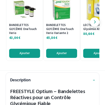
BANDELETTES
BANDELETTES
LECTEUR Libre 
GLYCÉMIE OneTouch
GLYCÉMIE OneTouch
Glycémie Abbo
Verio
Verio Variante 2
80,64
€
43,04
€
45,84
€
Ajouter
Ajouter
Ajouter
Description
FREESTYLE Optium – Bandelettes
Réactives pour un Contrôle
Glycémique Fiable