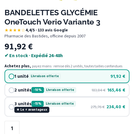
BANDELETTES GLYCÉMIE
OneTouch Verio Variante 3
★★★★☆
4,4/5 · 133 avis Google
·
Pharmacie des Bastides, officine depuis 2007
91,92
€
✔ En stock · Expédié 24-48h
Achetez plus,
payez moins · remise dès 2 unités, toutes tailles confondues
1 unité
91,92
€
Livraison offerte
2 unités
165,46
€
183,84
€
-10%
Livraison offerte
3 unités
-15%
Livraison offerte
234,40
€
275,76
€
★ Le + avantageux