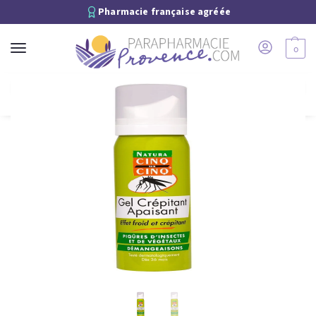
Pharmacie française agréée
0
Recherche