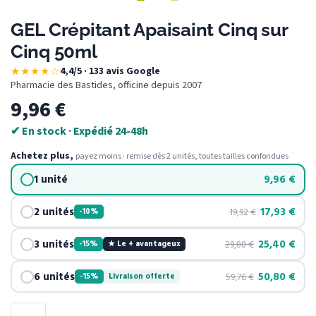
GEL Crépitant Apaisaint Cinq sur
Cinq 50ml
★★★★☆
4,4/5 · 133 avis Google
·
Pharmacie des Bastides, officine depuis 2007
9,96
€
✔ En stock · Expédié 24-48h
Achetez plus,
payez moins · remise dès 2 unités, toutes tailles confondues
1 unité
9,96
€
2 unités
17,93
€
19,92
€
-10%
3 unités
25,40
€
29,88
€
-15%
★ Le + avantageux
6 unités
50,80
€
59,76
€
-15%
Livraison offerte