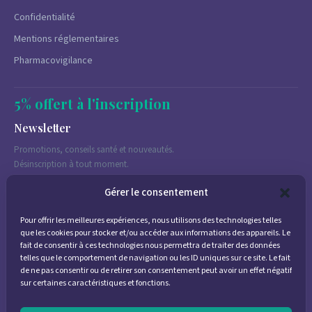
Confidentialité
Mentions réglementaires
Pharmacovigilance
5% offert à l'inscription
Newsletter
Promotions, conseils santé et nouveautés.
Désinscription à tout moment.
Gérer le consentement
Pour offrir les meilleures expériences, nous utilisons des technologies telles
J'accepte de recevoir des emails marketing conformément à la
que les cookies pour stocker et/ou accéder aux informations des appareils. Le
politique de confidentialité
fait de consentir à ces technologies nous permettra de traiter des données
telles que le comportement de navigation ou les ID uniques sur ce site. Le fait
de ne pas consentir ou de retirer son consentement peut avoir un effet négatif
sur certaines caractéristiques et fonctions.