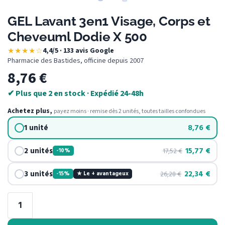
GEL Lavant 3en1 Visage, Corps et
Cheveuml Dodie X 500
★★★★☆
4,4/5 · 133 avis Google
·
Pharmacie des Bastides, officine depuis 2007
8,76
€
✔ Plus que 2 en stock · Expédié 24-48h
Achetez plus,
payez moins · remise dès 2 unités, toutes tailles confondues
1 unité
8,76
€
2 unités
15,77
€
17,52
€
-10%
3 unités
22,34
€
26,28
€
-15%
★ Le + avantageux