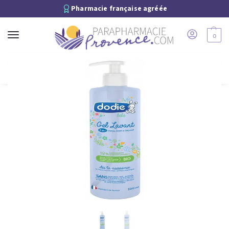
Pharmacie française agréée
0
Recherche