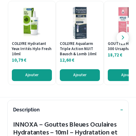
COLLYRE Hydratant
COLLYRE Aqualarm
GOUTTES Hylo 
Yeux Irrités Hylo Fresh
Triple Action NUIT
300 Ursapharm
10ml
Bausch & Lomb 10ml
18,72
€
10,79
€
12,60
€
Ajouter
Ajouter
Ajouter
Description
INNOXA – Gouttes Bleues Oculaires
Hydratantes – 10ml – Hydratation et