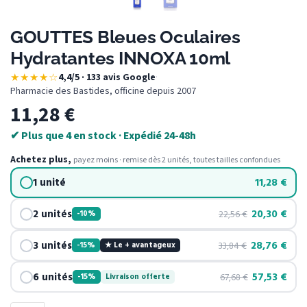
GOUTTES Bleues Oculaires
Hydratantes INNOXA 10ml
★★★★☆
4,4/5 · 133 avis Google
·
Pharmacie des Bastides, officine depuis 2007
11,28
€
✔ Plus que 4 en stock · Expédié 24-48h
Achetez plus,
payez moins · remise dès 2 unités, toutes tailles confondues
1 unité
11,28
€
2 unités
20,30
€
22,56
€
-10%
3 unités
28,76
€
33,84
€
-15%
★ Le + avantageux
6 unités
57,53
€
67,68
€
-15%
Livraison offerte