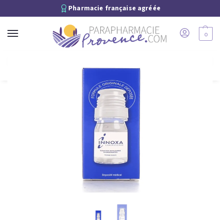
Pharmacie française agréée
0
Recherche