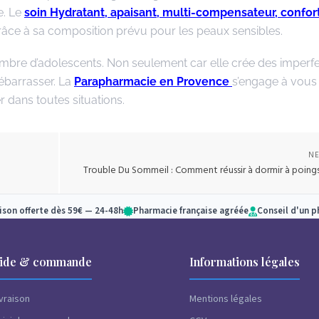
e. Le
soin
Hydratant, apaisant, multi-compensateur, confor
râce à sa composition prévu pour les peaux sensibles.
ombre d’adolescents. Non seulement car elle crée des imperf
ébarrasser. La
Parapharmacie en Provence
s’engage à vous 
 dans toutes situations.
NE
Trouble Du Sommeil : Comment réussir à dormir à poing
aison offerte dès 59€ — 24-48h
Pharmacie française agréée
Conseil d'un 
ide & commande
Informations légales
ivraison
Mentions légales