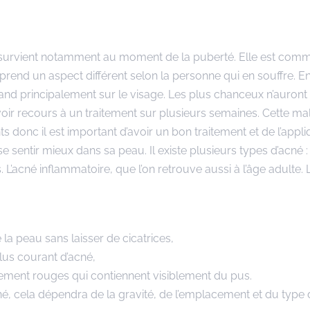
i survient notamment au moment de la puberté. Elle est comm
rend un aspect différent selon la personne qui en souffre. En 
pand principalement sur le visage. Les plus chanceux n’auront
ir recours à un traitement sur plusieurs semaines. Cette mal
donc il est important d’avoir un bon traitement et de l’appli
e sentir mieux dans sa peau. Il existe plusieurs types d’acné : 
acné inflammatoire, que l’on retrouve aussi à l’âge adulte. 
 la peau sans laisser de cicatrices,
plus courant d’acné,
ment rouges qui contiennent visiblement du pus.
cné, cela dépendra de la gravité, de l’emplacement et du type 