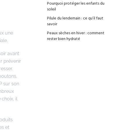
Pourquoi protéger les enfants du
soleil
Pilule du lendemain : ce qu’il faut
savoir
Peaux sèches en hiver : comment
ux une
rester bien hydraté
iale.
soir avant
ur prévenir
esser.
 boutons.
 P sur son
ombreux
choix, il
roduits
es et