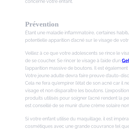
concerne votre enfant.
Prévention
Étant une maladie inflammatoire, certaines habi
potentielle apparition d’acné sur le visage de vo
Veillez à ce que votre adolescents se rince le visa
de se coucher. Se rincer le visage à l’aide d’un
Gel
l’apparition massive de boutons. Il est également
Votre jeune adulte devra faire preuve d’auto-disc
Cela ne fera qu’empirer l’état de son acné car il n
visage et non disparaître les boutons. L’expositio
produits utilisés pour soigner l’acné rendent la pe
est conseillé de se munir d’une crème solaire 
Si votre enfant utilise du maquillage, il est impéra
cosmétiques avec une grande couvrance tel que le