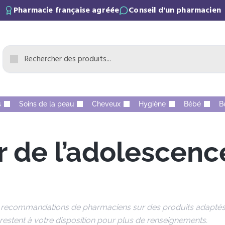
Pharmacie française agréée
Conseil d'un pharmacien
s
Soins de la peau
Cheveux
Hygiène
Bébé
B
er de l’adolescenc
 et recommandations de pharmaciens sur des produits adapté
restent à votre disposition pour plus de renseignements.