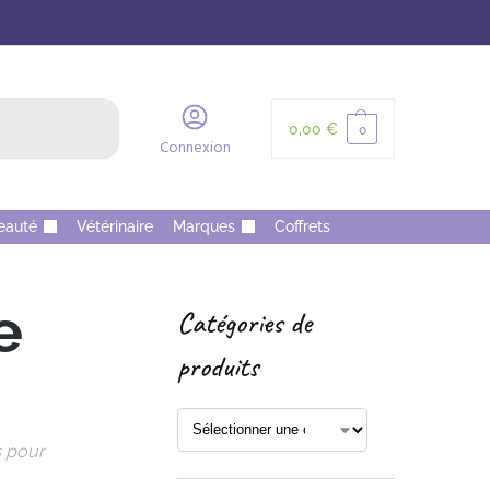
Recherche
0,00
€
0
Connexion
eauté
Vétérinaire
Marques
Coffrets
e
Catégories de
produits
s pour