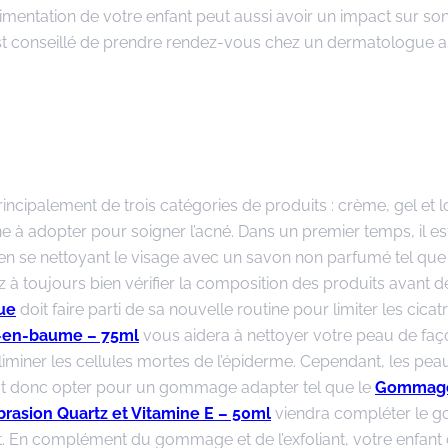
alimentation de votre enfant peut aussi avoir un impact sur so
 est conseillé de prendre rendez-vous chez un dermatologue 
ncipalement de trois catégories de produits : crème, gel et l
ne à adopter pour soigner l’acné. Dans un premier temps, il es
 en se nettoyant le visage avec un savon non parfumé tel que
ez à toujours bien vérifier la composition des produits avant d
ue
doit faire parti de sa nouvelle routine pour limiter les cicat
e-en-baume – 75ml
vous aidera à nettoyer votre peau de faç
miner les cellules mortes de l’épiderme. Cependant, les pea
l faut donc opter pour un gommage adapter tel que le
Gommage
rasion Quartz et Vitamine E – 50ml
viendra compléter le
ent. En complément du gommage et de l’exfoliant, votre enfant