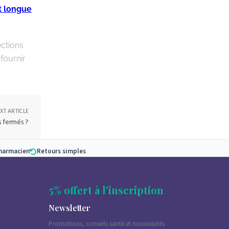
t longue
ections
fournir
XT ARTICLE
s fermés ?
pharmacien
Retours simples
5% offert à l'inscription
Newsletter
Promotions, conseils santé et nouveautés.