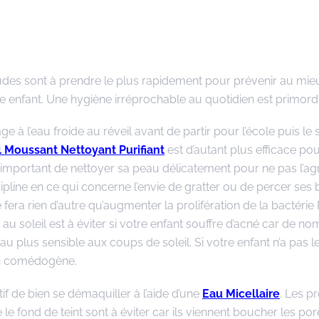
tudes sont à prendre le plus rapidement pour prévenir au mie
tre enfant. Une hygiène irréprochable au quotidien est primord
ge à l’eau froide au réveil avant de partir pour l’école puis le 
 Moussant Nettoyant Purifiant
est d’autant plus efficace po
 important de nettoyer sa peau délicatement pour ne pas l’agr
ipline en ce qui concerne l’envie de gratter ou de percer ses
e fera rien d’autre qu’augmenter la prolifération de la bactérie
n au soleil est à éviter si votre enfant souffre d’acné car de n
au plus sensible aux coups de soleil. Si votre enfant n’a pas le 
non comédogène.
tif de bien se démaquiller à l’aide d’une
Eau Micellaire
. Les p
 fond de teint sont à éviter car ils viennent boucher les por