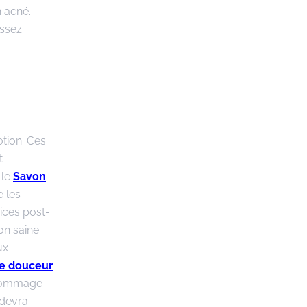
n acné.
assez
otion. Ces
t
 le
Savon
e les
rices post-
on saine.
ux
 douceur
 gommage
 devra