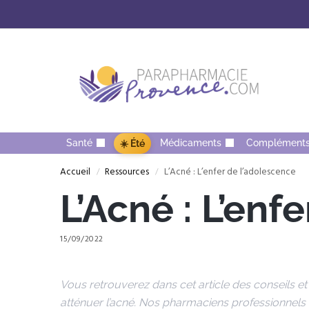
Santé
Médicaments
Complément
☀️ Été
Accueil
Ressources
L’Acné : L’enfer de l’adolescence
/
/
L’Acné : L’enf
15/09/2022
Vous retrouverez dans cet article des conseils
atténuer l’acné. Nos pharmaciens professionnels 