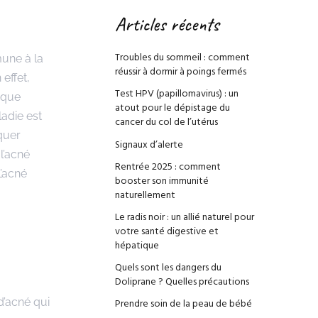
Articles récents
Troubles du sommeil : comment
une à la
réussir à dormir à poings fermés
effet,
Test HPV (papillomavirus) : un
 que
atout pour le dépistage du
adie est
cancer du col de l’utérus
quer
Signaux d’alerte
l’acné
Rentrée 2025 : comment
L’acné
booster son immunité
naturellement
Le radis noir : un allié naturel pour
votre santé digestive et
hépatique
Quels sont les dangers du
Doliprane ? Quelles précautions
d’acné qui
Prendre soin de la peau de bébé