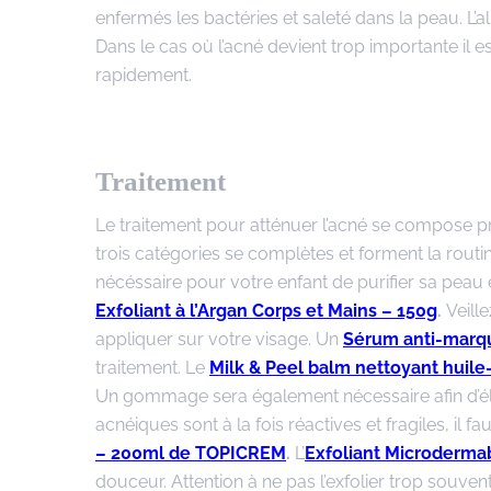
enfermés les bactéries et saleté dans la peau. L’
Dans le cas où l’acné devient trop importante il
rapidement.
Traitement
Le traitement pour atténuer l’acné se compose pri
trois catégories se complètes et forment la routi
nécéssaire pour votre enfant de purifier sa peau
Exfoliant à l’Argan Corps et Mains – 150g
.
Veill
appliquer sur votre visage. Un
Sérum anti-marq
traitement. Le
Milk & Peel balm nettoyant huil
Un gommage sera également nécessaire afin d’éli
acnéiques sont à la fois réactives et fragiles, i
– 200ml de TOPICREM
.
L’
Exfoliant Microdermab
douceur. Attention à ne pas l’exfolier trop souv