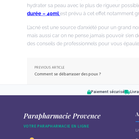
hydrater sa peau avec le plus de rigueur possibl
durée – 40ml
est prévu à cet effet notamment g
L’acné est une source d’anxiété pour un grand n
mais aussi car on ne pense jamais pouvoir s’en d
des conseils de professionnels pour vous épauler
PREVIOUS ARTICLE
Comment se débarrasser des poux ?
Paiement sécurisé
Livr
A
Parapharmacie Provence
VOTRE PARAPHARMACIE EN LIGNE
L